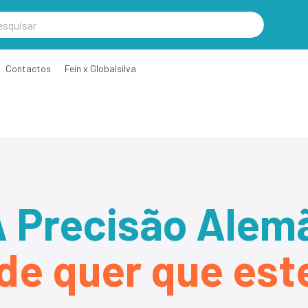
Contactos
Fein x Globalsilva
 Precisão Alem
de quer que este