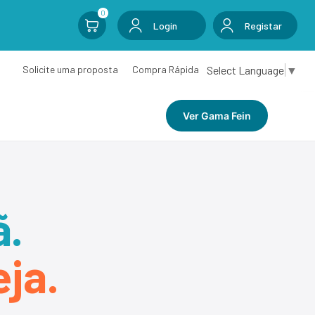
0
Login
Registar
Select Language
▼
Solicite uma proposta
Compra Rápida
Ver Gama Fein
ã.
ja.