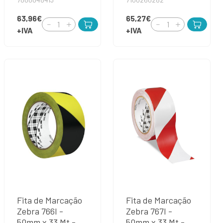
63,96€
65,27€
+IVA
+IVA
Fita de Marcação
Fita de Marcação
Zebra 766I -
Zebra 767I -
50mm x 33 Mt -
50mm x 33 Mt -