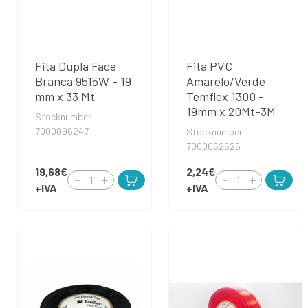
Fita Dupla Face
Fita PVC
Branca 9515W - 19
Amarelo/Verde
mm x 33 Mt
Temflex 1300 -
19mm x 20Mt-3M
Stocknumber
7000096247
Stocknumber
7000062625
19,68€
2,24€
+IVA
+IVA