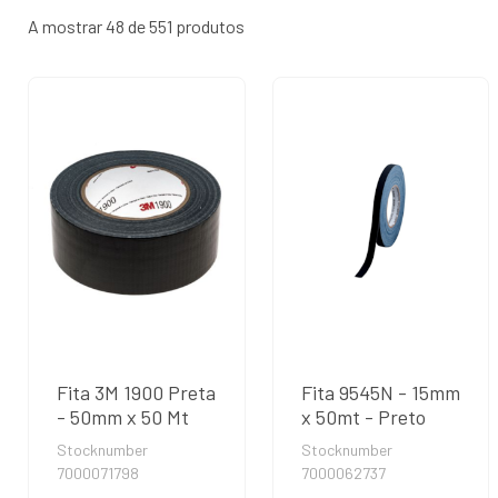
A mostrar 48 de 551 produtos
Fita 3M 1900 Preta
Fita 9545N - 15mm
- 50mm x 50 Mt
x 50mt - Preto
Stocknumber
Stocknumber
7000071798
7000062737