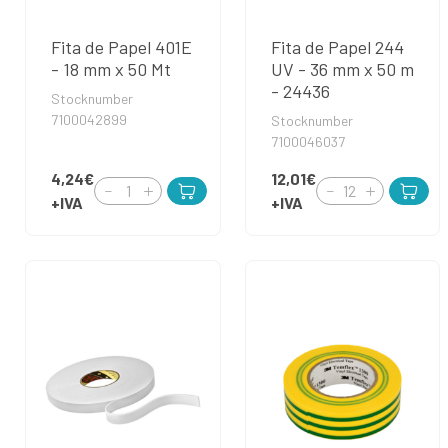
Fita de Papel 401E
Fita de Papel 244
- 18 mm x 50 Mt
UV - 36 mm x 50 m
- 24436
Stocknumber
7100042899
Stocknumber
7100046037
4,24€
12,01€
+IVA
+IVA