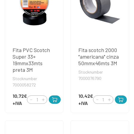
Fita PVC Scotch
Fita scotch 2000
Super 33+
"americana" cinza
19mmx33mts
50mmx46mts 3M
preta 3M
Stocknumber
7000076790
Stocknumber
7000058272
10,72€
10,42€
+IVA
+IVA