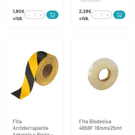
1,80€
2,28€
+IVA
+IVA
Fita
Fita Biodesiva
Antiderrapante
4658F 19mmx25mt
Amarela e Preta -