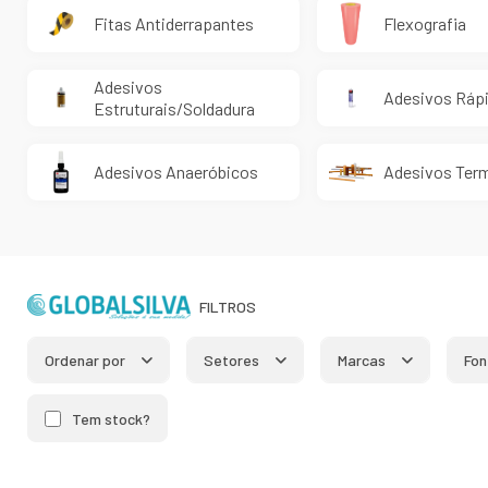
Fitas Antiderrapantes
Flexografia
Adesivos
Adesivos Ráp
Estruturais/Soldadura
Adesivos Anaeróbicos
Adesivos Term
FILTROS
Ordenar por
Setores
Marcas
Fon
Tem stock?