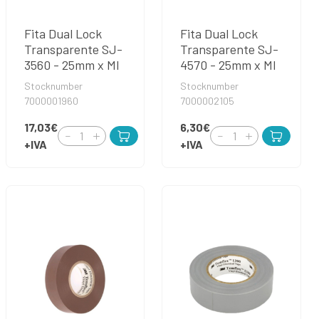
Fita Dual Lock
Fita Dual Lock
Transparente SJ-
Transparente SJ-
3560 - 25mm x Ml
4570 - 25mm x Ml
Stocknumber
Stocknumber
7000001960
7000002105
17,03€
6,30€
+IVA
+IVA