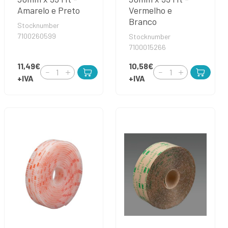
Amarelo e Preto
Vermelho e
Branco
Stocknumber
7100260599
Stocknumber
7100015266
11,49€
10,58€
+IVA
+IVA