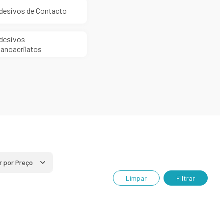
desivos de Contacto
desivos
ianoacrilatos
ar por Preço
Limpar
Filtrar