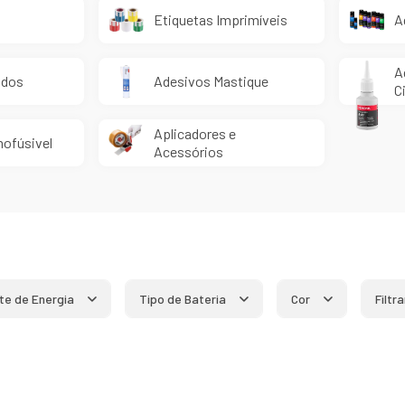
Etiquetas Imprimíveis
A
A
idos
Adesivos Mastique
C
Aplicadores e
ofúsivel
Acessórios
te de Energia
Tipo de Bateria
Cor
Filtr