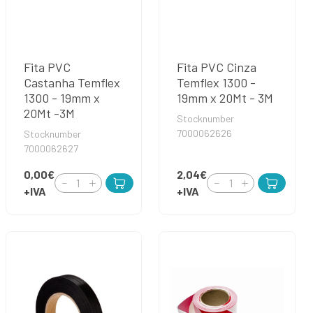
Fita PVC
Fita PVC Cinza
Castanha Temflex
Temflex 1300 -
1300 - 19mm x
19mm x 20Mt - 3M
20Mt -3M
Stocknumber
7000062626
Stocknumber
7000062627
0,00€
2,04€
+IVA
+IVA