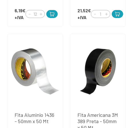
6,19€
21,52€
+IVA
+IVA
Fita Aluminio 1436
Fita Americana 3M
- 50mm x 50 Mt
389 Preta - 50mm
x 50 Mt