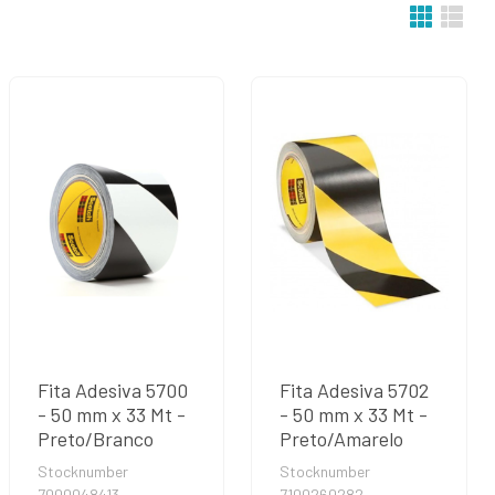
Fita Adesiva 5700
Fita Adesiva 5702
- 50 mm x 33 Mt -
- 50 mm x 33 Mt -
Preto/Branco
Preto/Amarelo
Stocknumber
Stocknumber
7000048413
7100260282