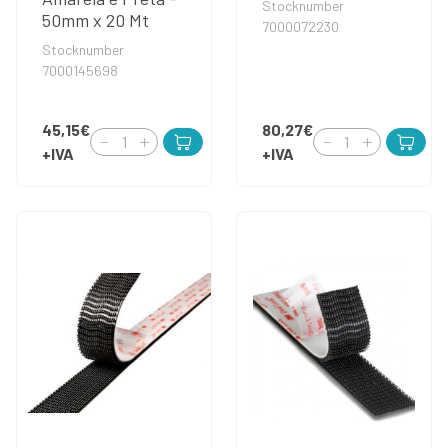
Stocknumber
50mm x 20 Mt
7000072230
Stocknumber
7000145698
45,15€
80,27€
+IVA
+IVA