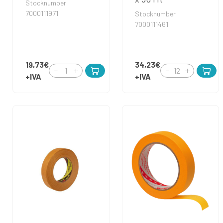
Stocknumber
7000111971
Stocknumber
7000111461
19,73€
34,23€
+IVA
+IVA