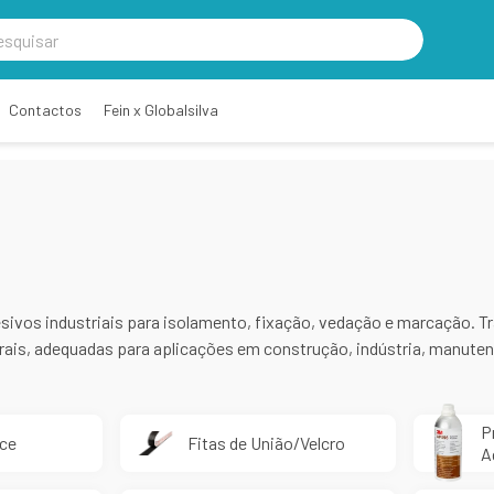
Contactos
Fein x Globalsilva
desivos industriais para isolamento, fixação, vedação e marcação.
uturais, adequadas para aplicações em construção, indústria, manute
P
ace
Fitas de União/Velcro
A