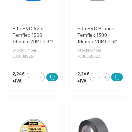
Fita PVC Azul
Fita PVC Branco
Temflex 1300 -
Temflex 1300 -
19mm x 20Mt - 3M
19mm x 20Mt - 3M
Stocknumber
Stocknumber
7000062624
7000062623
2,24€
2,24€
+IVA
+IVA