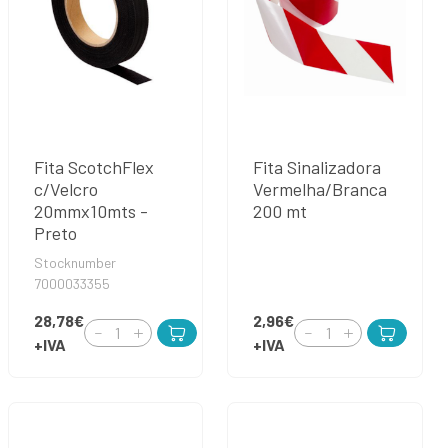
Fita ScotchFlex
Fita Sinalizadora
c/Velcro
Vermelha/Branca
20mmx10mts -
200 mt
Preto
Stocknumber
7000033355
28,78€
2,96€
+IVA
+IVA