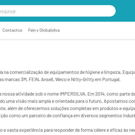
Contactos
Fein x Globalsilva
 na comercialização de equipamentos de higiene e limpeza, Equipam
das marcas 3M, FEIN, Ansell, Weco e Nitty-Gritty em Portugal.
 a nossa atividade sob o nome IMPERSILVA. Em 2014, como parte da
do uma visão mais ampla e orientada para o futuro. Apostamos con
ente, além de oferecermos soluções completas em produtos e equi
sição como um parceiro de confiança em diversos segmentos indust
 e vasta experiência para responder de forma célere e eficaz às n