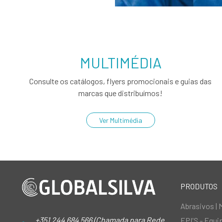
MULTIMÉDIA
Consulte os catálogos, flyers promocionais e guias das
marcas que distribuímos!
Ver Multimédia
PRODUTOS
Abrasivos | 
+351 244 684 566 (Chamada para Rede
EPI'S - Equ