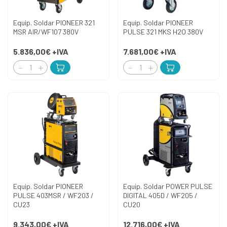
Equip. Soldar PIONEER 321
Equip. Soldar PIONEER
MSR AIR/WF107 380V
PULSE 321 MKS H2O 380V
5.836,00€
+IVA
7.681,00€
+IVA
Equip. Soldar PIONEER
Equip. Soldar POWER PULSE
PULSE 403MSR / WF203 /
DIGITAL 405D / WF205 /
CU23
CU20
9.343,00€
+IVA
12.716,00€
+IVA