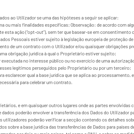
dos ao Utilizador se uma das hipóteses a seguir se aplicar:
a ou mais finalidades específicas; Observação: de acordo com algu
 esta ação (“opt-out”), sem ter que basear-se em consentimento ou 
dos Pessoais estiver sujeito à legislação europeia de proteção de
ento de um contrato com o Utilizador e/ou quaisquer obrigações p
 obrigação jurídica à qual o Proprietário estiver sujeito;
executada no interesse público ou no exercício de uma autorização o
resses legítimos perseguidos pelo Proprietário ou por um terceiro;
ra esclarecer qual a base jurídica que se aplica ao processamento, 
necessária para celebrar um contrato.
etários, e em quaisquer outros lugares onde as partes envolvidas
e dados poderão envolver a transferência dos Dados do Utilizador p
os utilizadores poderão verificar a secção contendo os detalhes s
os sobre a base jurídica das transferências de Dados para países d
u formadas por dois ou mais países, tal como a ONU, e sobre as medi