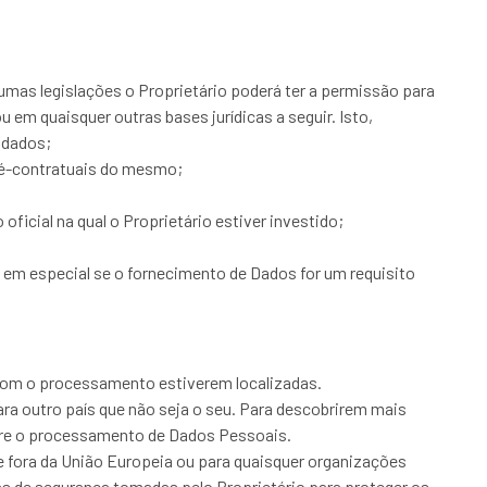
mas legislações o Proprietário poderá ter a permissão para
em quaisquer outras bases jurídicas a seguir. Isto,
 dados;
ré-contratuais do mesmo;
ficial na qual o Proprietário estiver investido;
e em especial se o fornecimento de Dados for um requisito
 com o processamento estiverem localizadas.
ara outro país que não seja o seu. Para descobrirem mais
obre o processamento de Dados Pessoais.
e fora da União Europeia ou para quaisquer organizações
das de segurança tomadas pelo Proprietário para proteger os