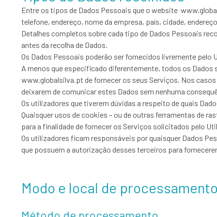
Entre os tipos de Dados Pessoais que o website www.globals
telefone, endereço, nome da empresa, país, cidade, endereço
Detalhes completos sobre cada tipo de Dados Pessoais recol
antes da recolha de Dados.
Os Dados Pessoais poderão ser fornecidos livremente pelo Ut
A menos que especificado diferentemente, todos os Dados so
www.globalsilva.pt de fornecer os seus Serviços. Nos casos 
deixarem de comunicar estes Dados sem nenhuma consequênc
Os utilizadores que tiverem dúvidas a respeito de quais Dad
Quaisquer usos de cookies – ou de outras ferramentas de ras
para a finalidade de fornecer os Serviços solicitados pelo U
Os utilizadores ficam responsáveis por quaisquer Dados Pes
que possuem a autorização desses terceiros para fornecere
Modo e local de processament
Método de processamento