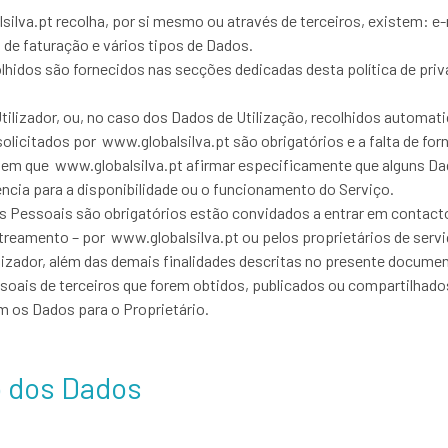
ilva.pt recolha, por si mesmo ou através de terceiros, existem: 
 de faturação e vários tipos de Dados.
hidos são fornecidos nas secções dedicadas desta política de priva
ilizador, ou, no caso dos Dados de Utilização, recolhidos automati
licitados por www.globalsilva.pt são obrigatórios e a falta de fo
em que www.globalsilva.pt afirmar especificamente que alguns Dado
ia para a disponibilidade ou o funcionamento do Serviço.
os Pessoais são obrigatórios estão convidados a entrar em contact
treamento – por www.globalsilva.pt ou pelos proprietários de servi
tilizador, além das demais finalidades descritas no presente documen
soais de terceiros que forem obtidos, publicados ou compartilhados
m os Dados para o Proprietário.
o dos Dados