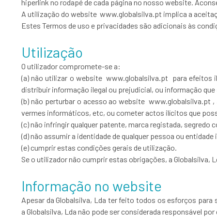
hiperlink no rodapé de cada página no nosso website. Aconse
A utilização do website www.globalsilva.pt implica a aceita
Estes Termos de uso e privacidades são adicionais às condiç
Utilização
O utilizador compromete-se a:
(a) não utilizar o website www.globalsilva.pt para efeitos il
distribuir informação ilegal ou prejudicial, ou informação que
(b) não perturbar o acesso ao website www.globalsilva.pt , ao
vermes informáticos, etc, ou cometer actos ilícitos que pos
(c) não infringir qualquer patente, marca registada, segredo c
(d) não assumir a identidade de qualquer pessoa ou entidade 
(e) cumprir estas condições gerais de utilização.
Se o utilizador não cumprir estas obrigações, a Globalsilva, 
Informação no website
Apesar da Globalsilva, Lda ter feito todos os esforços par
a Globalsilva, Lda não pode ser considerada responsável por