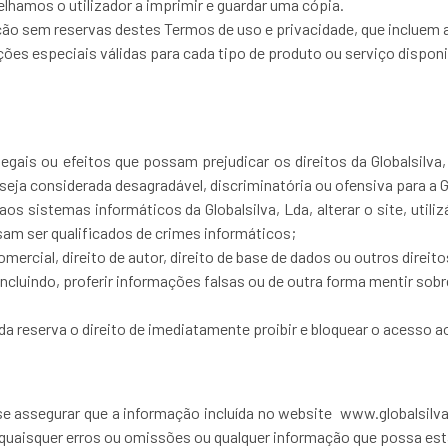
lhamos o utilizador a imprimir e guardar uma cópia.
ção sem reservas destes Termos de uso e privacidade, que incluem a
ões especiais válidas para cada tipo de produto ou serviço disponib
egais ou efeitos que possam prejudicar os direitos da Globalsilva, 
 seja considerada desagradável, discriminatória ou ofensiva para a G
s sistemas informáticos da Globalsilva, Lda, alterar o site, utilizá
sam ser qualificados de crimes informáticos;
omercial, direito de autor, direito de base de dados ou outros direi
incluindo, proferir informações falsas ou de outra forma mentir sob
Lda reserva o direito de imediatamente proibir e bloquear o acesso 
a se assegurar que a informação incluída no website www.globalsil
 quaisquer erros ou omissões ou qualquer informação que possa esta