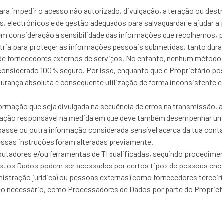
ra impedir o acesso não autorizado, divulgação, alteração ou dest
, electrónicos e de gestão adequados para salvaguardar e ajudar a
m consideração a sensibilidade das informações que recolhemos, 
tria para proteger as informações pessoais submetidas, tanto dura
o de fornecedores externos de serviços. No entanto, nenhum método 
nsiderado 100% seguro. Por isso, enquanto que o Proprietário pos
gurança absoluta e consequente utilização de forma inconsistente c
ormação que seja divulgada na sequência de erros na transmissão, 
atuação responsável na medida em que deve também desempenhar um
ra-passe ou outra informação considerada sensível acerca da tua con
 essas instruções foram alteradas previamente.
tadores e/ou ferramentas de TI qualificadas, seguindo procedimen
sos, os Dados podem ser acessados por certos tipos de pessoas en
nistração jurídica) ou pessoas externas (como fornecedores tercei
necessário, como Processadores de Dados por parte do Proprietário