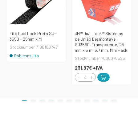
Fita Dual Lock Preta SJ-
3M™ Dual Lock™ Sistemas
3550 - 25mm x Ml
de União Desmontável
SJ356D, Transparente, 25
Stocknumber 7100108747
mm x 5 m, 5.7 mm, Mini Pack
Sob consulta
Stocknumber 7000070525
231,97€
+IVA