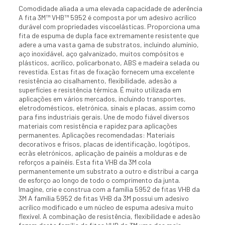
Comodidade aliada a uma elevada capacidade de aderência
A fita 3M™ VHB™ 5952 é composta por um adesivo acrílico
durável com propriedades viscoelásticas. Proporciona uma
fita de espuma de dupla face extremamente resistente que
adere a uma vasta gama de substratos, incluindo alumínio,
aço inoxidável, aço galvanizado, muitos compósitos e
plásticos, acrílico, policarbonato, ABS e madeira selada ou
revestida. Estas fitas de fixação fornecem uma excelente
resistência ao cisalhamento, flexibilidade, adesão a
superfícies e resistência térmica. É muito utilizada em
aplicações em vários mercados, incluindo transportes,
eletrodomésticos, eletrónica, sinais e placas, assim como
para fins industriais gerais. Une de modo fiável diversos
materiais com resistência e rapidez para aplicações
permanentes. Aplicações recomendadas: Materiais
decorativos e frisos, placas de identificação, logótipos,
ecrãs eletrónicos, aplicação de painéis a molduras e de
reforços a painéis. Esta fita VHB da 3M cola
permanentemente um substrato a outro e distribui a carga
de esforço ao longo de todo o comprimento da junta.
Imagine, crie e construa com a família 5952 de fitas VHB da
3M A família 5952 de fitas VHB da 3M possui um adesivo
acrílico modificado e um núcleo de espuma adesiva muito
flexível. A combinação de resistência, flexibilidade e adesão