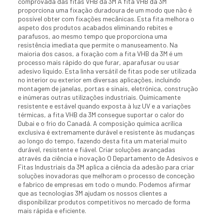
comprovada das fitas VHB da 3M A fita VHB da 3M
proporciona uma fixação duradoura de um modo que não é
possível obter com fixações mecânicas. Esta fita melhora o
aspeto dos produtos acabados eliminando rebites e
parafusos, ao mesmo tempo que proporciona uma
resistência imediata que permite o manuseamento. Na
maioria dos casos, a fixação com a fita VHB da 3M é um
processo mais rápido do que furar, aparafusar ou usar
adesivo líquido. Esta linha versátil de fitas pode ser utilizada
no interior ou exterior em diversas aplicações, incluindo
montagem de janelas, portas e sinais, eletrónica, construção
e inúmeras outras utilizações industriais. Quimicamente
resistente e estável quando exposta à luz UV e a variações
térmicas, a fita VHB da 3M consegue suportar o calor do
Dubai e o frio do Canadá. A composição química acrílica
exclusiva é extremamente durável e resistente às mudanças
ao longo do tempo, fazendo desta fita um material muito
durável, resistente e fiável. Criar soluções avançadas
através da ciência e inovação O Departamento de Adesivos e
Fitas Industriais da 3M aplica a ciência da adesão para criar
soluções inovadoras que melhoram o processo de conceção
e fabrico de empresas em todo o mundo. Podemos afirmar
que as tecnologias 3M ajudam os nossos clientes a
disponibilizar produtos competitivos no mercado de forma
mais rápida e eficiente.