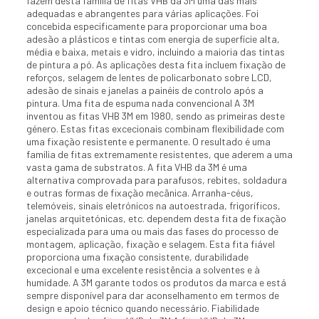
fazem desta família de fitas VHB da 3M uma das mais
adequadas e abrangentes para várias aplicações. Foi
concebida especificamente para proporcionar uma boa
adesão a plásticos e tintas com energia de superfície alta,
média e baixa, metais e vidro, incluindo a maioria das tintas
de pintura a pó. As aplicações desta fita incluem fixação de
reforços, selagem de lentes de policarbonato sobre LCD,
adesão de sinais e janelas a painéis de controlo após a
pintura. Uma fita de espuma nada convencional A 3M
inventou as fitas VHB 3M em 1980, sendo as primeiras deste
género. Estas fitas excecionais combinam flexibilidade com
uma fixação resistente e permanente. O resultado é uma
família de fitas extremamente resistentes, que aderem a uma
vasta gama de substratos. A fita VHB da 3M é uma
alternativa comprovada para parafusos, rebites, soldadura
e outras formas de fixação mecânica. Arranha-céus,
telemóveis, sinais eletrónicos na autoestrada, frigoríficos,
janelas arquitetónicas, etc. dependem desta fita de fixação
especializada para uma ou mais das fases do processo de
montagem, aplicação, fixação e selagem. Esta fita fiável
proporciona uma fixação consistente, durabilidade
excecional e uma excelente resistência a solventes e à
humidade. A 3M garante todos os produtos da marca e está
sempre disponível para dar aconselhamento em termos de
design e apoio técnico quando necessário. Fiabilidade