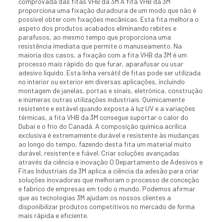
comprovada das fitas VHB da 3M A fita VHB da 3M
proporciona uma fixação duradoura de um modo que não é
possível obter com fixações mecânicas. Esta fita melhora o
aspeto dos produtos acabados eliminando rebites e
parafusos, ao mesmo tempo que proporciona uma
resistência imediata que permite o manuseamento. Na
maioria dos casos, a fixação com a fita VHB da 3M é um
processo mais rápido do que furar, aparafusar ou usar
adesivo líquido. Esta linha versátil de fitas pode ser utilizada
no interior ou exterior em diversas aplicações, incluindo
montagem de janelas, portas e sinais, eletrónica, construção
e inúmeras outras utilizações industriais. Quimicamente
resistente e estável quando exposta à luz UV e a variações
térmicas, a fita VHB da 3M consegue suportar o calor do
Dubai e o frio do Canadá. A composição química acrílica
exclusiva é extremamente durável e resistente às mudanças
ao longo do tempo, fazendo desta fita um material muito
durável, resistente e fiável. Criar soluções avançadas
através da ciência e inovação O Departamento de Adesivos e
Fitas Industriais da 3M aplica a ciência da adesão para criar
soluções inovadoras que melhoram o processo de conceção
e fabrico de empresas em todo o mundo. Podemos afirmar
que as tecnologias 3M ajudam os nossos clientes a
disponibilizar produtos competitivos no mercado de forma
mais rápida e eficiente.