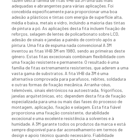
fazem desta família de fitas VHB da 3M uma das mais
adequadas e abrangentes para várias aplicações. Foi
concebida especificamente para proporcionar uma boa
adesão a plásticos e tintas com energia de superfície alta,
média e baixa, metais e vidro, incluindo a maioria das tintas
de pintura a pó. As aplicações desta fita incluem fixação de
reforços, selagem de lentes de policarbonato sobre LCD,
adesão de sinais e janelas a painéis de controlo após a
pintura. Uma fita de espuma nada convencional A 3M
inventou as fitas VHB 3M em 1980, sendo as primeiras deste
género. Estas fitas excecionais combinam flexibilidade com
uma fixação resistente e permanente. O resultado é uma
família de fitas extremamente resistentes, que aderem a uma
vasta gama de substratos. A fita VHB da 3M é uma
alternativa comprovada para parafusos, rebites, soldadura
e outras formas de fixação mecânica. Arranha-céus,
telemóveis, sinais eletrónicos na autoestrada, frigoríficos,
janelas arquitetónicas, etc. dependem desta fita de fixação
especializada para uma ou mais das fases do processo de
montagem, aplicação, fixação e selagem. Esta fita fiável
proporciona uma fixação consistente, durabilidade
excecional e uma excelente resistência a solventes e à
humidade. A 3M garante todos os produtos da marca e está
sempre disponível para dar aconselhamento em termos de
design e apoio técnico quando necessário. Fiabilidade