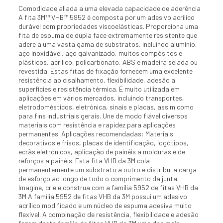
Comodidade aliada a uma elevada capacidade de aderência
A fita 3M™ VHB™ 5952 é composta por um adesivo acrílico
durável com propriedades viscoelásticas. Proporciona uma
fita de espuma de dupla face extremamente resistente que
adere a uma vasta gama de substratos, incluindo alumínio,
aço inoxidável, aço galvanizado, muitos compósitos e
plásticos, acrílico, policarbonato, ABS e madeira selada ou
revestida. Estas fitas de fixação fornecem uma excelente
resistência ao cisalhamento, flexibilidade, adesão a
superfícies e resistência térmica. É muito utilizada em
aplicações em vários mercados, incluindo transportes,
eletrodomésticos, eletrónica, sinais e placas, assim como
para fins industriais gerais. Une de modo fiável diversos
materiais com resistência e rapidez para aplicações
permanentes. Aplicações recomendadas: Materiais
decorativos e frisos, placas de identificação, logótipos,
ecrãs eletrónicos, aplicação de painéis a molduras e de
reforços a painéis. Esta fita VHB da 3M cola
permanentemente um substrato a outro e distribui a carga
de esforço ao longo de todo o comprimento da junta.
Imagine, crie e construa com a família 5952 de fitas VHB da
3M A família 5952 de fitas VHB da 3M possui um adesivo
acrílico modificado e um núcleo de espuma adesiva muito
flexível. A combinação de resistência, flexibilidade e adesão