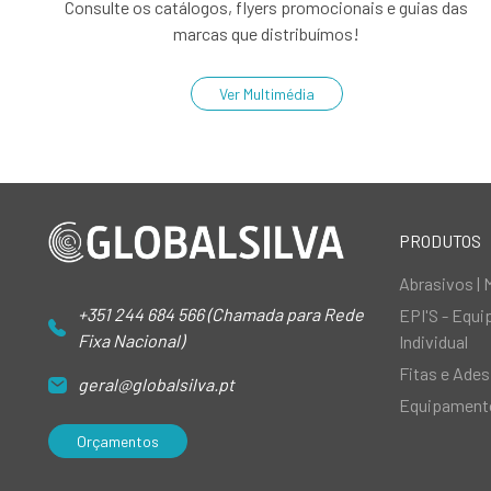
Consulte os catálogos, flyers promocionais e guias das
marcas que distribuímos!
Ver Multimédia
PRODUTOS
Abrasivos | 
+351 244 684 566 (Chamada para Rede
EPI'S - Equ
Fixa Nacional)
Individual
Fitas e Ades
geral@globalsilva.pt
Equipamento
Orçamentos