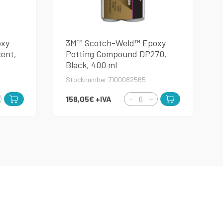
oxy
3M™ Scotch-Weld™ Epoxy
cent,
Potting Compound DP270,
Black, 400 ml
Stocknumber 7100082565
158,05€
+IVA