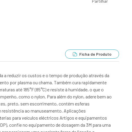
Partilhar
Ficha de Produto
a a reduzir os custos e o tempo de produção através da
tamento por plasma ou chama. Também cura rapidamente
aturas até 185°F (85°C) e resiste à humidade, o que o
sempenho, como o nylon. Para além do nylon, adere bem ao
rtes, preto, sem escorrimento, contém esferas
de resistência ao manuseamento. Aplicações
erias para veículos eléctricos Artigos e equipamentos
 (DP), confie no equipamento de dosagem da 3M para uma
ue proporcionam uma excelente força de ligação e