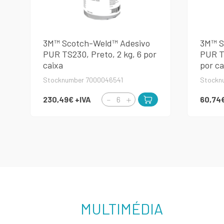
3M™ Scotch-Weld™ Adesivo
3M™ S
PUR TS230, Preto, 2 kg, 6 por
PUR TE
caixa
por ca
Stocknumber 7000046541
Stockn
230,49€
+IVA
60,74
MULTIMÉDIA