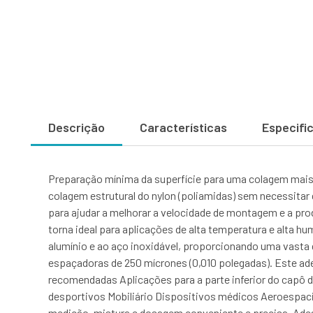
Descrição
Características
Especifi
Preparação mínima da superfície para uma colagem mais 
colagem estrutural do nylon (poliamidas) sem necessit
para ajudar a melhorar a velocidade de montagem e a prod
torna ideal para aplicações de alta temperatura e alta 
alumínio e ao aço inoxidável, proporcionando uma vasta 
espaçadoras de 250 mícrones (0,010 polegadas). Este a
recomendadas Aplicações para a parte inferior do capô 
desportivos Mobiliário Dispositivos médicos Aeroespac
medição, mistura e dosagem conveniente e precisa. Adesã