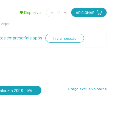
Disponível
ADICIONAR
 vigor.
entes empresariais após
Iniciar sessão
Preço exclusivo online
lor ≥ a 200€ + IVA