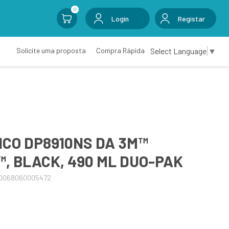
0
Login
Registar
Select Language
▼
Solicite uma proposta
Compra Rápida
ICO DP8910NS DA 3M™
, BLACK, 490 ML DUO-PAK
00068060005472