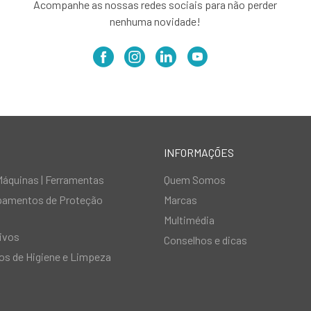
Acompanhe as nossas redes sociais para não perder
nenhuma novidade!
INFORMAÇÕES
Máquinas | Ferramentas
Quem Somos
ipamentos de Proteção
Marcas
Multimédia
ivos
Conselhos e dicas
s de Higiene e Limpeza