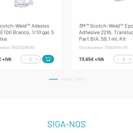
cotch-Weld™ Adesivo
3M™ Scotch-Weld™ Ep
100 Branco, 1/10 gal, 5
Adhesive 2216, Translu
ixa
Part B/A, 59.1 ml, Kit
umber 7000028590
Stocknumber 7000046479
€
+IVA
73,65€
+IVA
SIGA-NOS