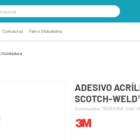
Contactos
Fein x Globalsilva
s/Soldadura
ADESIVO ACRÍL
SCOTCH-WELD™
Stocknumber 7100314358
EAN: 