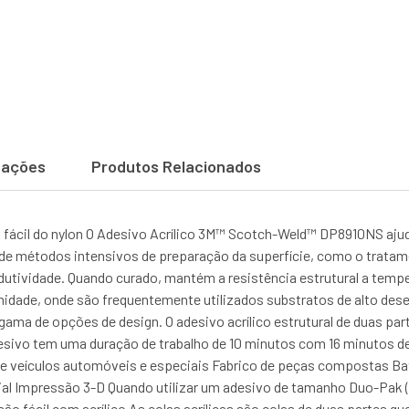
cações
Produtos Relacionados
fácil do nylon O Adesivo Acrílico 3M™ Scotch-Weld™ DP8910NS ajud
ar de métodos intensivos de preparação da superfície, como o tra
utividade. Quando curado, mantém a resistência estrutural a temper
humidade, onde são frequentemente utilizados substratos de alto de
gama de opções de design. O adesivo acrílico estrutural de duas pa
desivo tem uma duração de trabalho de 10 minutos com 16 minutos 
de veículos automóveis e especiais Fabrico de peças compostas Bat
ial Impressão 3-D Quando utilizar um adesivo de tamanho Duo-Pak
o fácil com acrílico As colas acrílicas são colas de duas partes q