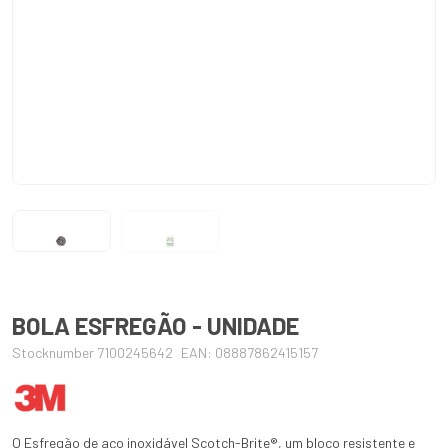
BOLA ESFREGÃO - UNIDADE
Stocknumber 7100245642
EAN: 08887862415157
O Esfregão de aço inoxidável Scotch-Brite®, um bloco resistente e