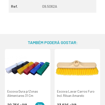
Ref.
09.5062A
TAMBÉM PODERÁ GOSTAR:
Escova Dura p/Zonas
Escova Lavar Carros Furo
Alimentares 31 Cm
Incl. Rilsan Amarelo
20,75€
+IVA
23,62€
+IVA