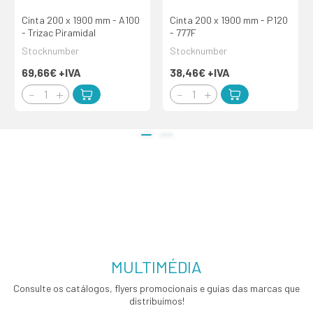
Cinta 200 x 1900 mm - A100
Cinta 200 x 1900 mm - P120
- Trizac Piramidal
- 777F
Stocknumber
Stocknumber
69,66€
+IVA
38,46€
+IVA
MULTIMÉDIA
Consulte os catálogos, flyers promocionais e guias das marcas que
distribuímos!