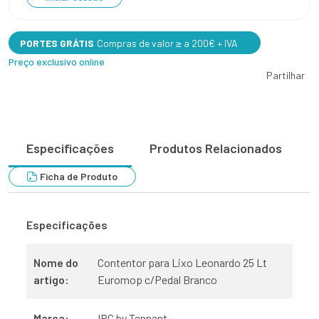
PORTES GRÁTIS
Compras de valor ≥ a 200€ + IVA
Preço exclusivo online
Partilhar
Especificações
Produtos Relacionados
Ficha de Produto
Especificações
Nome do
Contentor para Lixo Leonardo 25 Lt
artigo:
Euromop c/Pedal Branco
Marca:
IPC by Tennant