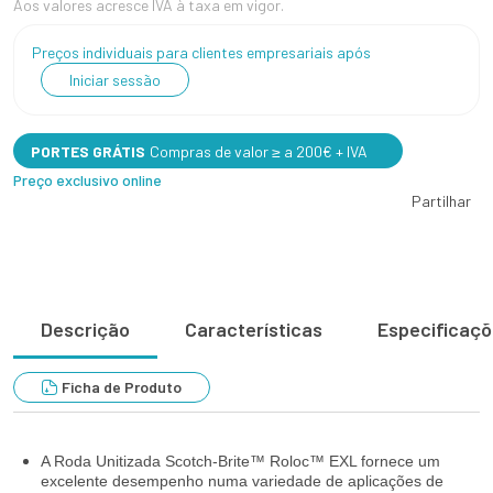
Aos valores acresce IVA à taxa em vigor.
Preços individuais para clientes empresariais após
Iniciar sessão
PORTES GRÁTIS
Compras de valor ≥ a 200€ + IVA
Preço exclusivo online
Partilhar
Descrição
Características
Especificaç
Ficha de Produto
A Roda Unitizada Scotch-Brite™ Roloc™ EXL fornece um
excelente desempenho numa variedade de aplicações de