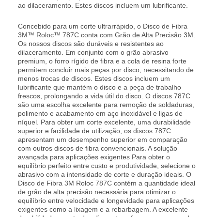
ao dilaceramento. Estes discos incluem um lubrificante.
Concebido para um corte ultrarrápido, o Disco de Fibra
3M™ Roloc™ 787C conta com Grão de Alta Precisão 3M.
Os nossos discos são duráveis e resistentes ao
dilaceramento. Em conjunto com o grão abrasivo
premium, o forro rígido de fibra e a cola de resina forte
permitem concluir mais peças por disco, necessitando de
menos trocas de discos. Estes discos incluem um
lubrificante que mantém o disco e a peça de trabalho
frescos, prolongando a vida útil do disco. O discos 787C
são uma escolha excelente para remoção de soldaduras,
polimento e acabamento em aço inoxidável e ligas de
níquel. Para obter um corte excelente, uma durabilidade
superior e facilidade de utilização, os discos 787C
apresentam um desempenho superior em comparação
com outros discos de fibra convencionais. A solução
avançada para aplicações exigentes Para obter o
equilíbrio perfeito entre custo e produtividade, selecione o
abrasivo com a intensidade de corte e duração ideais. O
Disco de Fibra 3M Roloc 787C contém a quantidade ideal
de grão de alta precisão necessária para otimizar o
equilíbrio entre velocidade e longevidade para aplicações
exigentes como a lixagem e a rebarbagem. A excelente