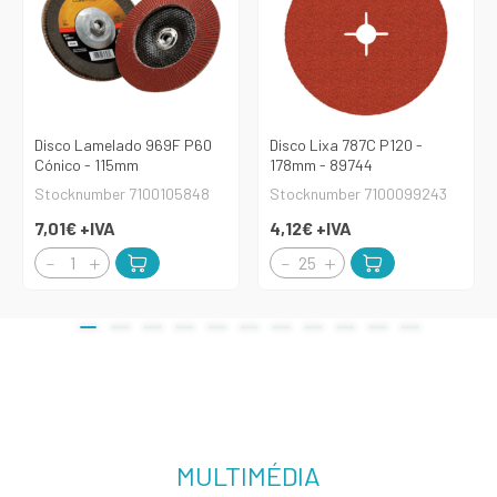
Disco Lamelado 969F P60
Disco Lixa 787C P120 -
Cónico - 115mm
178mm - 89744
Stocknumber 7100105848
Stocknumber 7100099243
7,01€
+IVA
4,12€
+IVA
MULTIMÉDIA