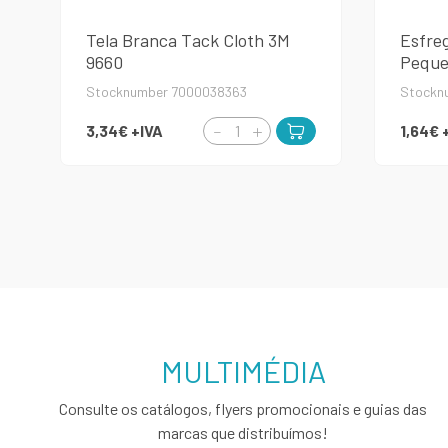
Tela Branca Tack Cloth 3M
Esfre
9660
Peque
Stocknumber 7000038363
Stockn
3,34€
+IVA
1,64€
MULTIMÉDIA
Consulte os catálogos, flyers promocionais e guias das
marcas que distribuímos!