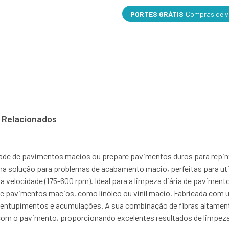
PORTES GRÁTIS
Compras de va
 Relacionados
idade de pavimentos macios ou prepare pavimentos duros para rep
 solução para problemas de acabamento macio, perfeitas para util
a velocidade (175-600 rpm). Ideal para a limpeza diária de pavime
avimentos macios, como linóleo ou vinil macio. Fabricada com um
e a entupimentos e acumulações. A sua combinação de fibras altamen
om o pavimento, proporcionando excelentes resultados de limpeza 