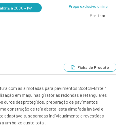
Preço exclusivo online
lor ≥ a 200€ + IVA
Partilhar
Ficha de Produto
intura com as almofadas para pavimentos Scotch-Brite™
ização em máquinas giratórias redondas e retangulares
ntos duros desprotegidos, preparação de pavimentos
a construção de teia aberta, esta almofada lavável e
te adaptáveis, separadas individualmente e revestidas
a um baixo custo total.