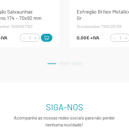
gão Salvaunhas
Esfregão Britex Metálic
no 174 - 70x92 mm
Gr
umber 7000097763
Stocknumber 7100126739
+IVA
0,00€
+IVA
SIGA-NOS
Acompanhe as nossas redes sociais para não perder
nenhuma novidade!