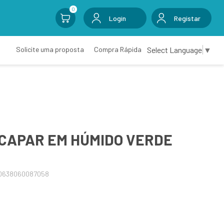
0
Login
Registar
Select Language
▼
Solicite uma proposta
Compra Rápida
ECAPAR EM HÚMIDO VERDE
0638060087058