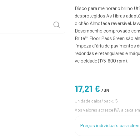
Disco para melhorar o brilho Ut
desprotegidos As fibras adaptá
o chão Almofada reversível, la
Desempenho comprovado consist
Brite™ Floor Pads Green são alm
limpeza diária de pavimentos d
redondas e retangulares e máq
velocidade (175-600 rpm).
17,21 €
/UN
Unidade caixa/pack: 5
Aos valores acresce IVA à taxa em
Preços individuais para cli