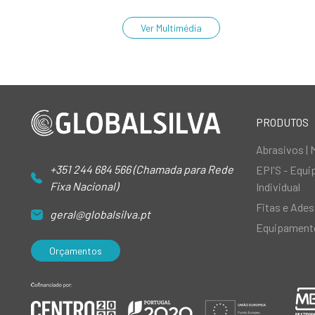
Ver Multimédia
PRODUTOS
Abrasivos | 
+351 244 684 566 (Chamada para Rede
EPI'S - Equ
Fixa Nacional)
Individual
Fitas e Ades
geral@globalsilva.pt
Equipamento
Orçamentos