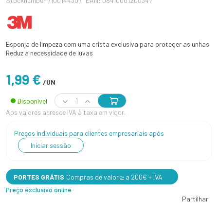
Stocknumber 7100144307
EAN: 08410001200347
Esponja de limpeza com uma crista exclusiva para proteger as unhas
Reduz a necessidade de luvas
1,99 €
/UN
Disponível
Aos valores acresce IVA à taxa em vigor.
Preços individuais para clientes empresariais após
Iniciar sessão
PORTES GRÁTIS
Compras de valor ≥ a 200€ + IVA
Preço exclusivo online
Partilhar