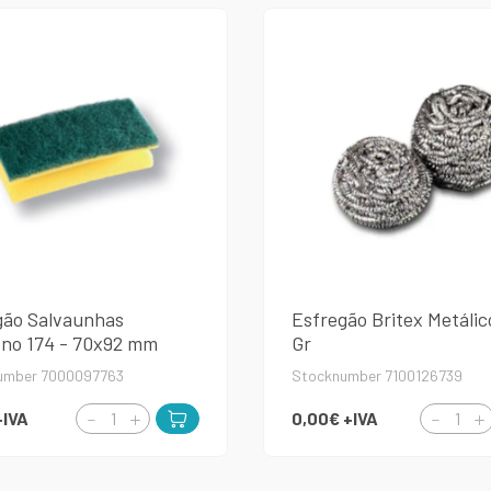
gão Salvaunhas
Esfregão Britex Metálic
no 174 - 70x92 mm
Gr
umber 7000097763
Stocknumber 7100126739
+IVA
0,00€
+IVA