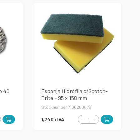
o 40
Esponja Hidrófila c/Scotch-
Brite - 95 x 158 mm
Stocknumber 7100260876
1,74€
+IVA