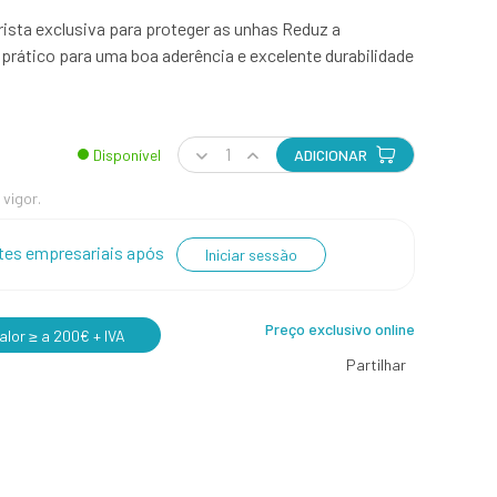
ista exclusiva para proteger as unhas Reduz a
rático para uma boa aderência e excelente durabilidade
Disponível
ADICIONAR
 vigor.
entes empresariais após
Iniciar sessão
Preço exclusivo online
lor ≥ a 200€ + IVA
Partilhar