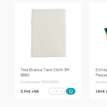
Tela Branca Tack Cloth 3M
Esfre
9660
Peque
Stocknumber 7000038363
Stockn
3,34€
+IVA
1,64€