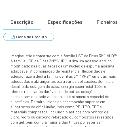
Descrição
Especificações
Ficheiros
Ficha de Produto
Imagine, crie e construa com a família LSE de Fitas 3M™ VHB™
A família LSE de Fitas 3M™ VHB™ utiliza um adesivo acrílico
modificado nas duas faces de um núcleo de espuma adesiva
adaptável. A combinação de resistência, flexibilidade e
adesão fazem desta família de fitas 3M™ VHB™ uma das mais
adequadas e abrangentes para várias aplicações. Domina o
desafio da colagem de baixa energia superficial (LSE) e
oferece resultados duráveis onde outras soluções
necessitam de apoio adicional no tratamento especial de
superfícies. Permite uniões de desempenho superior em
substratos de difícil união, tais como PP, TPO, TPE e
materiais compostos, incluindo plásticos com reforço de
vidro, vidro ou carbono reforçado ou compostos revestidos
com gel, bem como a maioria das tintas poliéster sem