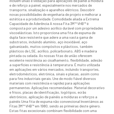
incluem união e vedação para aplicações de painel a moldura
e de reforço a painel, especialmente nos mercados de
transporte, sinalização e aparelhos elétricos. Descobrir
novas possibilidades de engenharia de projeto e melhorar a
estética e a produtividade. Comodidade aliada a Extrema
Capacidade de Aderência A nossa Fita 3M™ VHB™ é
composta por um adesivo acrílico durável com propriedades
viscoelásticas. Isto proporciona uma fita de espuma de
dupla face resistente que adere a uma vasta gama de
substratos, incluindo alumínio, aço inoxidável, aço
galvanizado, muitos compósitos e plásticos, também
plásticos de LSE, acrílico, policarbonato, ABS e madeira
pintada ou selada. As nossas fitas de união oferecem
excelente resistência ao cisalhamento, flexibilidade, adesão
a superfícies e resistência à temperatura. É muito utilizada
em aplicações em vários mercados, incluindo transportes,
eletrodomésticos, eletrónica, sinais e placas, assim como
para fins industriais gerais. Une de modo fiável diversos
materiais com resistência e rapidez para aplicações
permanentes. Aplicações recomendadas: Material decorativo
e frisos, placas de identificação, logótipos, ecrãs
eletrónicos, aplicação de painéis a molduras e reforços a
painéis Uma fita de espuma não convencional Inventámos as
Fitas 3M™ VHB™ em 1980, sendo as primeiras deste género.
Estas fitas excecionais combinam flexibilidade com uma