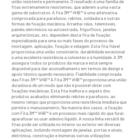
união resistente e permanente. O resultado é uma família de
fitas extremamente resistentes, que aderem a uma vasta
gama de substratos. A fita 3M™ VHB™ é uma alternativa
comprovada para parafusos, rebites, soldadura e outras
formas de fixação mecânica. Arranha-céus, telemóveis,
painéis eletrónicos na autoestrada, frigoríficos, janelas
arquitetónicas, etc. dependem desta fita de fixação
especializada para uma ou mais fases do processo de
montagem, aplicação, fixação e selagem. Esta fita fiável
proporciona uma união consistente, durabilidade excecional
e uma excelente resistência a solventes e à humidade. A 3M
assegura todos os produtos da marca e está sempre
disponível para dar aconselhamento em termos de design e
apoio técnico quando necessário. Fiabilidade comprovada
das Fitas 3M™ VHB™ A Fita 3M™ VHB™ proporciona uma união
duradoura de um modo que não é possível obter com
fixações mecânicas. Esta fita melhora o aspeto dos
produtos acabados eliminando rebites e parafusos, ao
mesmo tempo que proporciona uma resistência imediata que
permite o manuseamento. Na maioria dos casos, a fixação
com Fita 3M™ VHB™ é um processo mais rápido do que furar,
aparafusar ou usar adesivo líquido. A nossa linha versátil de
fitas pode ser utilizada no interior ou exterior em diversas
aplicações, incluindo montagem de janelas, portas e sinais,
eletrónica, construção e inúmeras outras utilizações