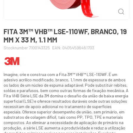
FITA 3M™ VHB™ LSE-110WF, BRANCO, 19
MM X 33 M, 1.1 MM
Stocknumber 7100143325
EAN: 04054596461703
Imagine, crie e construa com a Fita 3M™ VHB™ LSE-110WF. É um
adesivo acrílico modificado, branco, 1,1 mm de espessura de ambos
os lados de um núcleo de espuma adaptável. Pode substituir rebites,
soldas e parafusos, bem como outras formas de fixação mecânica. A
Fita VHB Série LSE da 3M domina o desafio da união de baixa energia
superficial (LSE) e oferece resultados duráveis onde outras soluções
necessitam de apoio adicional no tratamento de superfícies
especiais. Oferece superior desempenho de união, sem primário, em
substratos de colagem difícil, tais como PP, TPO, TPE e materiais
compostos. Ao eliminar a necessidade de aplicação de primário na
produção, a série LSE aumenta a produtividade e reduz a utilização