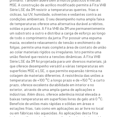
primário. Também adere bem a muitos plásticos e metais
MSE. A construção de acrílico modificado permite à Fita VHB
Série LSE da 3M resistir a temperaturas quentes, frias e
cíclicas, luz UV, humidade, solventes e vedantes contra as
condições ambientais. O seu desempenho numa ampla faixa
de temperaturas oferece uma alternativa durável a rebites,
soldas e parafusos. A Fita VHB da 3M une permanentemente
um substrato a outro e distribui a carga de esforço ao longo
de todo o comprimento da junta. Por possuir uma espuma
macia, excelente relaxamento de tensão e enchimento de
folgas, permite uma mais completa área de contato de união
ao colar materiais rígidos ou irregulares. Isto permite uma
união flexível que resiste a tensões dinâmicas. A Fita VHB
Série LSE da 3M foi projetada para unir diversos materiais, já
que oferece desempenho versátil a várias temperaturas em
superfícies MSE e LSE, o que permite expansão térmica na
colagem de materiais diferentes. A resistência das uniões a
temperaturas de +100 °C a longo prazo e de +150 °C a curto
prazo, oferece excelente durabilidade em interior e no
exterior, através de uma ampla gama de aplicações e
indústrias. Além disso, oferece aderência inicial elevada a
baixas temperaturas em superfícies livres de gelo até 0 °C.
Beneficie de uniões mais rápidas e sólidas em áreas e
estações frias, tais como em aplicações ao ar livre no local
ou em fábricas não aquecidas. As aplicações desta fita