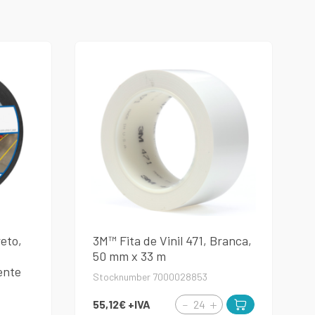
reto,
3M™ Fita de Vinil 471, Branca,
50 mm x 33 m
ente
Stocknumber 7000028853
55,12€
+IVA