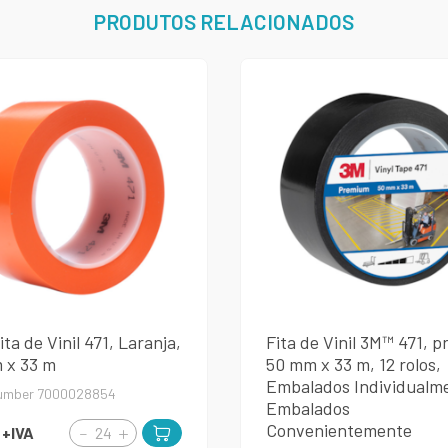
PRODUTOS RELACIONADOS
ta de Vinil 471, Laranja,
Fita de Vinil 3M™ 471, p
 x 33 m
50 mm x 33 m, 12 rolos,
Embalados Individualm
umber 7000028854
Embalados
Convenientemente
€
+IVA