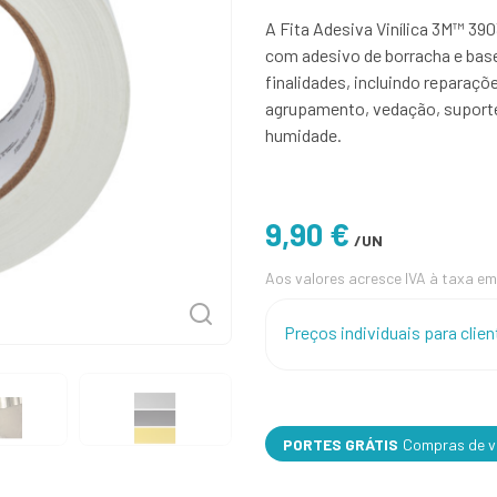
A Fita Adesiva Vinílica 3M™ 390
com adesivo de borracha e base d
finalidades, incluindo reparaçõ
agrupamento, vedação, suporte,
humidade.
9,90 €
/UN
Aos valores acresce IVA à taxa em
Preços individuais para cli
PORTES GRÁTIS
Compras de va