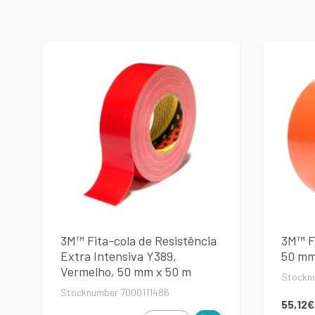
3M™ Fita-cola de Resistência
3M™ Fi
Extra Intensiva Y389,
50 mm
Vermelho, 50 mm x 50 m
Stockn
Stocknumber 7000111486
55,12