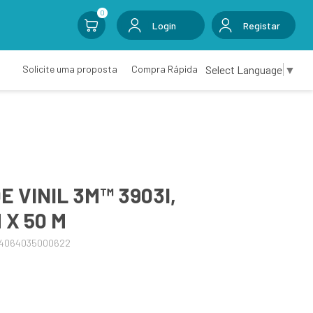
0
Login
Registar
Select Language
▼
Solicite uma proposta
Compra Rápida
E VINIL 3M™ 3903I,
 X 50 M
04064035000622