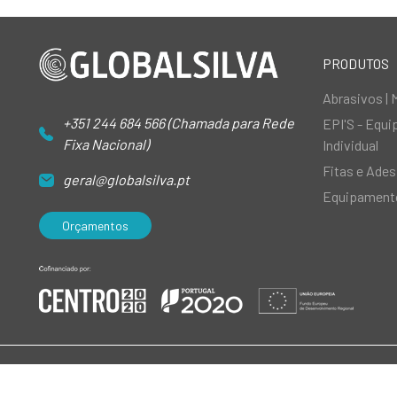
PRODUTOS
Abrasivos | 
+351 244 684 566 (Chamada para Rede
EPI'S - Equ
Fixa Nacional)
Individual
Fitas e Ades
geral@globalsilva.pt
Equipamento
Orçamentos
© 2026 GlobalSilva
|
Todos os direitos reservados