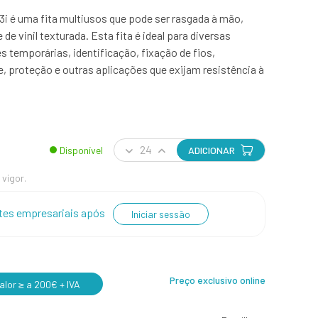
3i é uma fita multiusos que pode ser rasgada à mão,
e vinil texturada. Esta fita é ideal para diversas
es temporárias, identificação, fixação de fios,
 proteção e outras aplicações que exijam resistência à
Disponível
ADICIONAR
 vigor.
entes empresariais após
Iniciar sessão
Preço exclusivo online
lor ≥ a 200€ + IVA