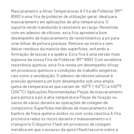
Mascaramento a Altas Temperaturas A Fita de Poliéster 3M™
8992 é uma fita de poliéster de utilização geral, ideal para
mascaramento em aplicações de alta temperatura. O
suporte verde translúcido é resistente ao rasgo. Revestida
com um adesivo de silicone, esta fita apresenta bom
desempenho de mascaramento de revestimentos a pó para
criar linhas de pintura precisas. Remove-se inteira e sem
deixar resíduos da maioria das superfícies, evitando a
formação de lascas e a quebra. Esta fita é uma versão mais
espessa da nossa Fita de Poliéster 3M™ 8991. Com excelente
resistência química, esta fita revela um desempenho eficaz
em processos químicos e condições de trabalho exigentes,
tais como a anodização. O adesivo de silicone sensível à
pressão apresenta um bom desempenho sob uma ampla
gama de temperaturas que variam de -60°F (-50°C) a 400°F
(204°C). Aplicações Recomendadas Peças de mascaramento
para pintura a pó a alta temperatura Peças de fixação ou
sacos de vácuo durante as operações de colagem de
compósitos Superfícies metálicas de mascaramento em
banhos de fresa química ácidos ou com soda cáustica A fita
protetora reduz os riscos durante o manuseamento e o
transporte O disjuntor Flash em processos de colagem
metálica em que o excesso da epóxi (flash) escorre sobre a