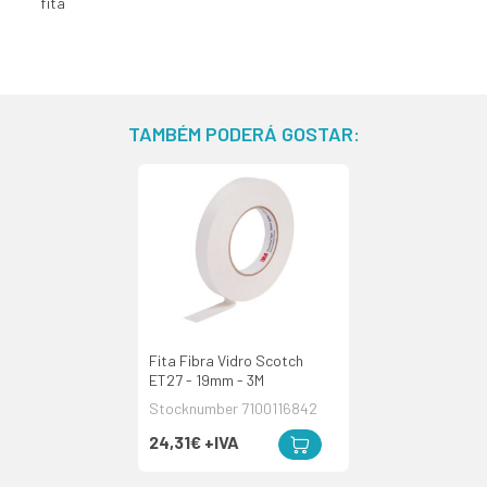
fita
TAMBÉM PODERÁ GOSTAR:
Fita Fibra Vidro Scotch
ET27 - 19mm - 3M
Stocknumber 7100116842
24,31€
+IVA