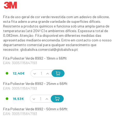
Fita de uso geral de cor verde revestida com um adesivo de silicone,
esta fita adere a uma grande variedade de superfícies difíceis.
Resistente a produtos químicos e funciona sob uma ampla gama de
temperaturas (até 204º C) e ambientes difíceis. Espessura total de
0,082mm. Atenção: Fita disponível em diferentes medidas das
apresentadas mediante encomenda. Entre em contacto com o nosso
departamento comercial para qualquer esclarecimento que
necessite: globalsilva.comercial@globalsilva.pt
Fita Poliester Verde 8992 - 19mm x 66Mt
EAN: 30051115647193
12,40€
Fita Poliester Verde 8992 - 25mm x 66Mt
EAN: 30051115647193
16,53€
Fita Poliester Verde 8992 - 50mm x 66Mt
EAN: 30051115647193