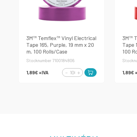
3M™ Temflex™ Vinyl Electrical
3M™ Te
Tape 165, Purple, 19 mm x 20
Tape 1
m, 100 Rolls/Case
100 Ro
Stocknumber 7100184806
Stockn
1,89€
+IVA
1,89€