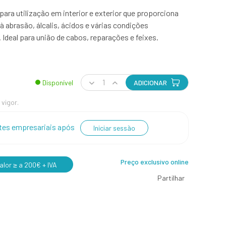
 para utilização em interior e exterior que proporciona
 à abrasão, álcalis, ácidos e várias condições
r. Ideal para união de cabos, reparações e feixes.
Disponível
ADICIONAR
 vigor.
entes empresariais após
Iniciar sessão
Preço exclusivo online
lor ≥ a 200€ + IVA
Partilhar