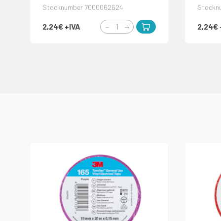
Stocknumber 7000062624
Stockn
2,24€
+IVA
2,24€