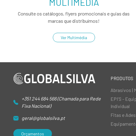
MULTIMÉDIA
Consulte os catálogos, flyers promocionais e guias das
marcas que distribuímos!
Ver Multimédia
PRODUTOS
Abrasivos | 
+351 244 684 566 (Chamada para Rede
EPI'S - Equ
Fixa Nacional)
Individual
Fitas e Ades
geral@globalsilva.pt
Equipamento
Orçamentos