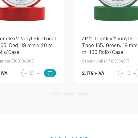
mflex™ Vinyl Electrical
3M™ Temflex™ Vinyl Elec
65, Red, 19 mm x 20 m,
Tape 165, Green, 19 mm
lls/Case
m, 100 Rolls/Case
umber 7100184807
Stocknumber 7100184813
+IVA
2,17€
+IVA