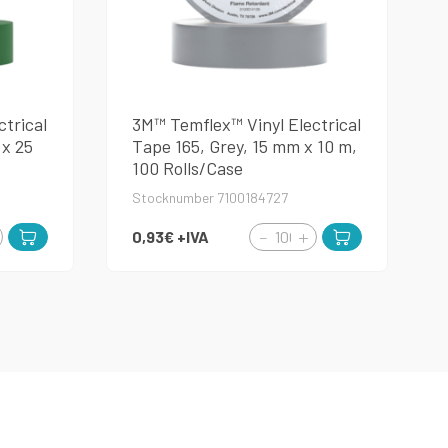
trical
3M™ Temflex™ Vinyl Electrical
 x 25
Tape 165, Grey, 15 mm x 10 m,
100 Rolls/Case
Stocknumber 7100184727
0,93€
+IVA