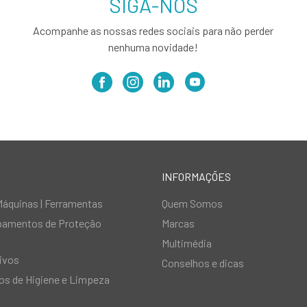
SIGA-NOS
Acompanhe as nossas redes sociais para não perder
nenhuma novidade!
INFORMAÇÕES
Máquinas | Ferramentas
Quem Somos
ipamentos de Proteção
Marcas
Multimédia
ivos
Conselhos e dicas
s de Higiene e Limpeza