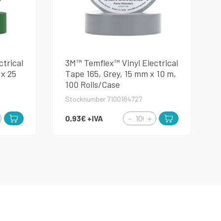
trical
3M™ Temflex™ Vinyl Electrical
 x 25
Tape 165, Grey, 15 mm x 10 m,
100 Rolls/Case
Stocknumber 7100184727
0,93€
+IVA