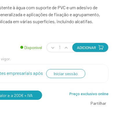
sistente à água com suporte de PVC e um adesivo de
 generalizada e aplicações de fixação e agrupamento,
cada em várias superfícies, incluindo alcatifas.
Disponível
ADICIONAR
 vigor.
entes empresariais após
Iniciar sessão
Preço exclusivo online
lor ≥ a 200€ + IVA
Partilhar