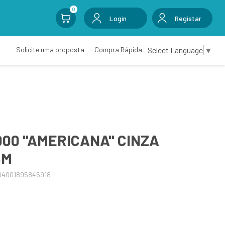
0
Login
Registar
Select Language
▼
Solicite uma proposta
Compra Rápida
000 "AMERICANA" CINZA
3M
04001895845918