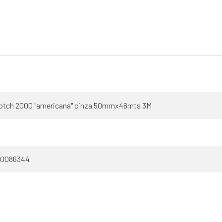
cotch 2000 "americana" cinza 50mmx46mts 3M
10086344