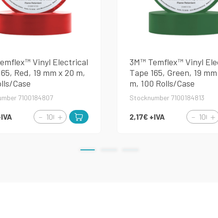
mflex™ Vinyl Electrical
3M™ Temflex™ Vinyl Elec
65, Red, 19 mm x 20 m,
Tape 165, Green, 19 mm
lls/Case
m, 100 Rolls/Case
umber 7100184807
Stocknumber 7100184813
+IVA
2,17€
+IVA