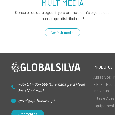
MULTIMÉDIA
Consulte os catálogos, flyers promocionais e guias das
marcas que distribuímos!
Ver Multimédia
PRODUTOS
Abrasivos | 
+351 244 684 566 (Chamada para Rede
EPI'S - Equ
Fixa Nacional)
Individual
Fitas e Ades
geral@globalsilva.pt
Equipamento
Orçamentos