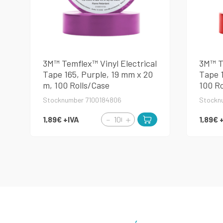
3M™ Temflex™ Vinyl Electrical
3M™ Te
Tape 165, Purple, 19 mm x 20
Tape 1
m, 100 Rolls/Case
100 Ro
Stocknumber 7100184806
Stockn
1,89€
+IVA
1,89€