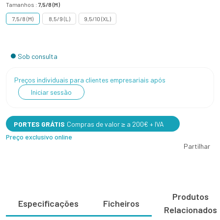
Tamanhos :
7,5/8 (M)
7,5/8 (M)
8,5/9 (L)
9,5/10 (XL)
Sob consulta
Preços individuais para clientes empresariais após
Iniciar sessão
PORTES GRÁTIS
Compras de valor ≥ a 200€ + IVA
Preço exclusivo online
Partilhar
Produtos
Especificações
Ficheiros
Relacionados