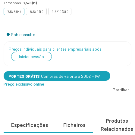
Tamanhos :
7,5/8 (M)
7,5/8 (M)
8,5/9 (L)
9,5/10 (XL)
Sob consulta
Preços individuais para clientes empresariais após
Iniciar sessão
PORTES GRÁTIS
Compras de valor ≥ a 200€ + IVA
Preço exclusivo online
Partilhar
Produtos
Especificações
Ficheiros
Relacionados