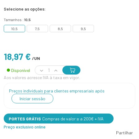
Selecione as opções:
Tamanhos :
10,5
10,5
7,5
8,5
9,5
18,97 €
/UN
Disponível
Aos valores acresce IVA à taxa em vigor.
Preços individuais para clientes empresariais após
Iniciar sessão
PORTES GRÁTIS
Compras de valor ≥ a 200€ + IVA
Preço exclusivo online
Partilhar