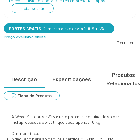
Preços individuais para clientes empresariais após
Iniciar sessão
PORTES GRÁTIS
Compras de valor ≥ a 200€ + IVA
Preço exclusivo online
Partilhar
Produtos
Descrição
Especificações
Relacionado
Ficha de Produto
A Weco Micropulse 225 é uma potente máquina de soldar
multiprocessos portátil que pesa apenas 16 kg.
Caraterísticas
Adequado para soldadura sinérgica MIG/MAG, MIG/MAG