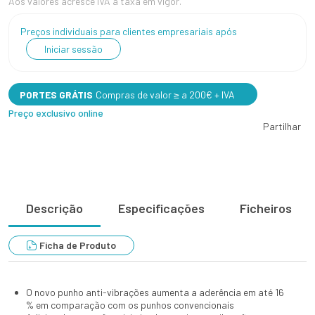
Aos valores acresce IVA à taxa em vigor.
Preços individuais para clientes empresariais após
Iniciar sessão
PORTES GRÁTIS
Compras de valor ≥ a 200€ + IVA
Preço exclusivo online
Partilhar
Descrição
Especificações
Ficheiros
Ficha de Produto
O novo punho anti-vibrações aumenta a aderência em até 16
% em comparação com os punhos convencionais