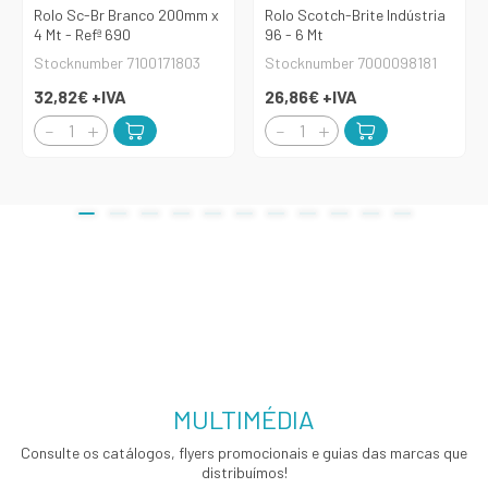
Rolo Sc-Br Branco 200mm x
Rolo Scotch-Brite Indústria
4 Mt - Refª 690
96 - 6 Mt
Stocknumber 7100171803
Stocknumber 7000098181
32,82€
+IVA
26,86€
+IVA
MULTIMÉDIA
Consulte os catálogos, flyers promocionais e guias das marcas que
distribuímos!