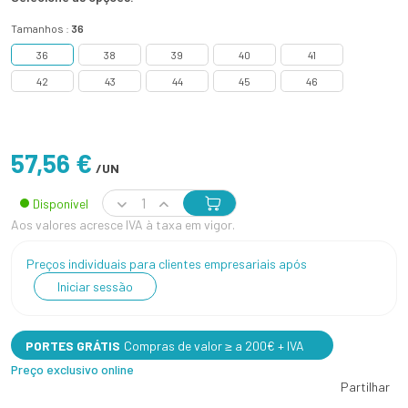
Tamanhos :
36
36
38
39
40
41
42
43
44
45
46
57,56 €
/UN
Disponível
Aos valores acresce IVA à taxa em vigor.
Preços individuais para clientes empresariais após
Iniciar sessão
PORTES GRÁTIS
Compras de valor ≥ a 200€ + IVA
Preço exclusivo online
Partilhar