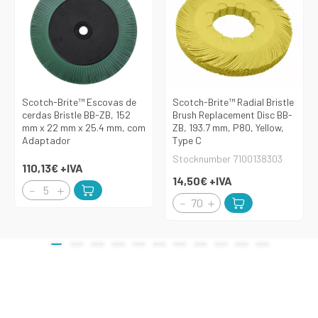
Scotch-Brite™ Escovas de
Scotch-Brite™ Radial Bristle
cerdas Bristle BB-ZB, 152
Brush Replacement Disc BB-
mm x 22 mm x 25.4 mm, com
ZB, 193.7 mm, P80, Yellow,
Adaptador
Type C
Stocknumber 7100138303
110,13€
+IVA
14,50€
+IVA