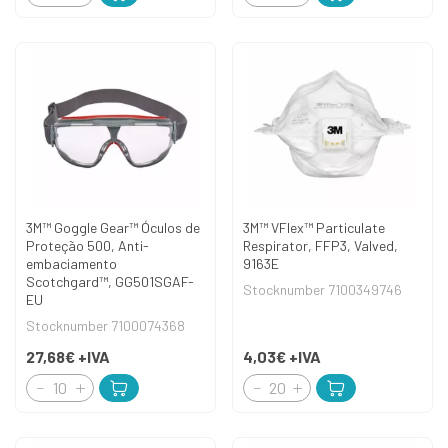
3M™ Goggle Gear™ Óculos de
3M™ VFlex™ Particulate
Proteção 500, Anti-
Respirator, FFP3, Valved,
embaciamento
9163E
Scotchgard™, GG501SGAF-
Stocknumber 7100349746
EU
Stocknumber 7100074368
27,68€
+IVA
4,03€
+IVA