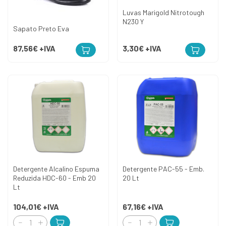
Luvas Marigold Nitrotough
N230 Y
Sapato Preto Eva
87,56€
+IVA
3,30€
+IVA
Detergente Alcalino Espuma
Detergente PAC-55 - Emb.
Reduzida HDC-60 - Emb 20
20 Lt
Lt
104,01€
+IVA
67,16€
+IVA