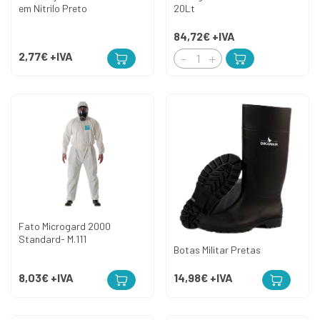
em Nitrilo Preto
20Lt
84,72€
+IVA
2,77€
+IVA
Fato Microgard 2000
Standard- M.111
Botas Militar Pretas
8,03€
+IVA
14,98€
+IVA