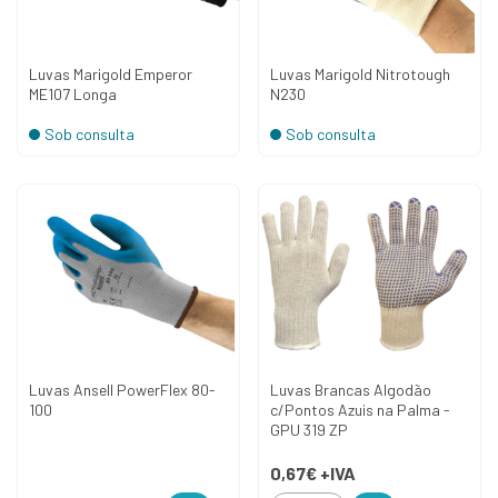
Luvas Marigold Emperor
Luvas Marigold Nitrotough
ME107 Longa
N230
Sob consulta
Sob consulta
Luvas Ansell PowerFlex 80-
Luvas Brancas Algodão
100
c/Pontos Azuis na Palma -
GPU 319 ZP
0,67€
+IVA