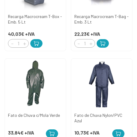
Recarga Macrocream T-Box -
Recarga Macrocream T-Bag -
Emb. 5 Lt
Emb. 3 Lt
40,03€
+IVA
22,23€
+IVA
Fato de Chuva c/Mola Verde
Fato de Chuva Nylon/PVC
Azul
33,84€
+IVA
10,73€
+IVA