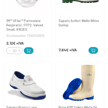
3M™ VFlex™ Particulate
Sapato Acifort Wellie White
Respirator, FFP2, Valved,
Dunlop
Small, 9162ES
Stocknumber 7100349935
2,12€
+IVA
7,84€
+IVA
Sapato Branco Luna
Bota ADM Safety White S4