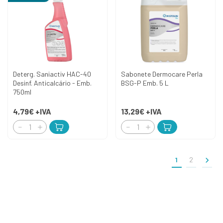
Deterg. Saniactiv HAC-40
Sabonete Dermocare Perla
Desinf. Anticalcário - Emb.
BSG-P Emb. 5 L
750ml
4,79€
+IVA
13,29€
+IVA
>
1
2