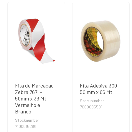
Fita de Marcação
Fita Adesiva 309 -
Zebra 767I -
50 mm x 66 Mt
50mm x 33 Mt -
Stocknumber
Vermelho e
7000095501
Branco
Stocknumber
7100015266