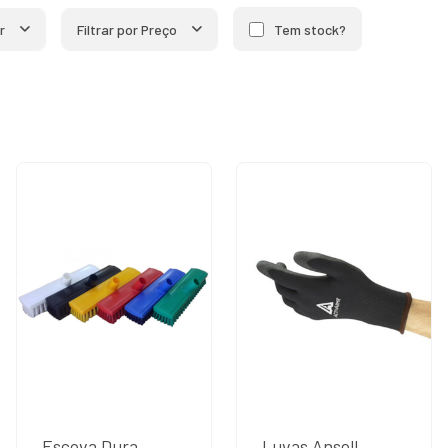
r
Filtrar por Preço
Tem stock?
Escova Dura
Luvas Ansell