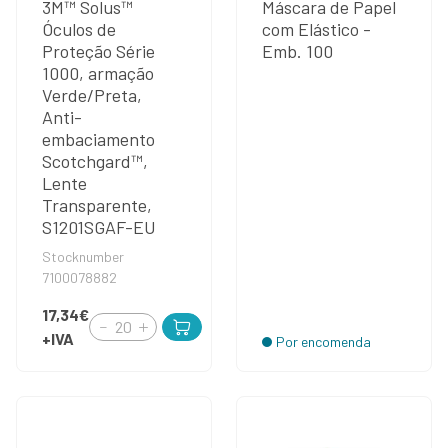
3M™ Solus™
Máscara de Papel
Óculos de
com Elástico -
Proteção Série
Emb. 100
1000, armação
Verde/Preta,
Anti-
embaciamento
Scotchgard™,
Lente
Transparente,
S1201SGAF-EU
Stocknumber
7100078882
17,34€
+IVA
Por encomenda