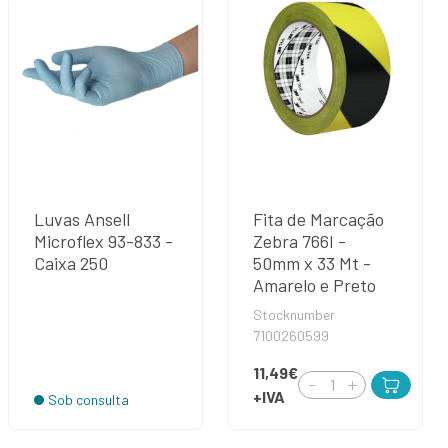
Luvas Ansell
Fita de Marcação
Microflex 93-833 -
Zebra 766I -
Caixa 250
50mm x 33 Mt -
Amarelo e Preto
Stocknumber
7100260599
11,49€
+IVA
Sob consulta