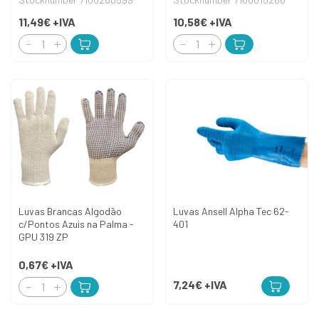
11,49€
+IVA
10,58€
+IVA
Luvas Brancas Algodão
Luvas Ansell Alpha Tec 62-
c/Pontos Azuis na Palma -
401
GPU 319 ZP
0,67€
+IVA
7,24€
+IVA