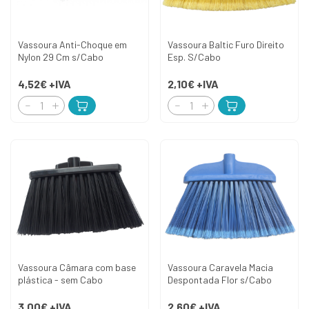
Vassoura Anti-Choque em
Vassoura Baltic Furo Direito
Nylon 29 Cm s/Cabo
Esp. S/Cabo
4,52€
+IVA
2,10€
+IVA
Vassoura Câmara com base
Vassoura Caravela Macia
plástica - sem Cabo
Despontada Flor s/Cabo
3,00€
+IVA
2,60€
+IVA