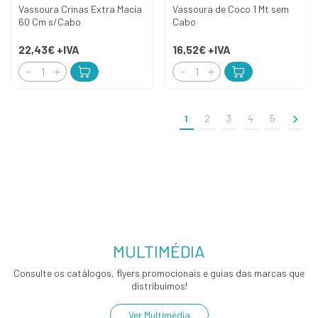
Vassoura Crinas Extra Macia
Vassoura de Coco 1 Mt sem
60 Cm s/Cabo
Cabo
22,43€
+IVA
16,52€
+IVA
>
1
2
3
4
5
MULTIMÉDIA
Consulte os catálogos, flyers promocionais e guias das marcas que
distribuímos!
Ver Multimédia