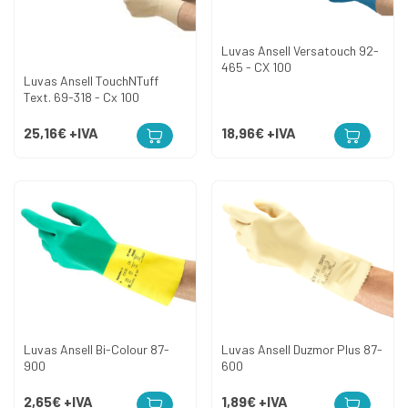
Luvas Ansell Versatouch 92-
465 - CX 100
Luvas Ansell TouchNTuff
Text. 69-318 - Cx 100
25,16€
+IVA
18,96€
+IVA
Luvas Ansell Bi-Colour 87-
Luvas Ansell Duzmor Plus 87-
900
600
2,65€
+IVA
1,89€
+IVA