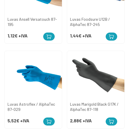
Luvas Ansell Versatouch 87-
Luvas Foodsure U12B /
195
AlphaTec 87-245
1,12€
+IVA
1,44€
+IVA
Luvas Astroflex / AlphaTec
Luvas Marigold Black G17K /
87-029
AlphaTec 87-118
5,52€
+IVA
2,88€
+IVA