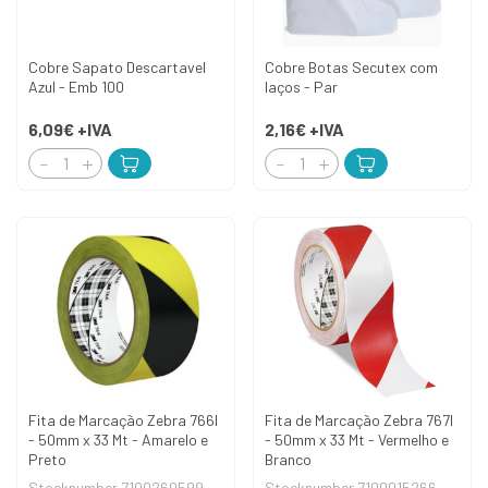
Cobre Sapato Descartavel
Cobre Botas Secutex com
Azul - Emb 100
laços - Par
6,09€
+IVA
2,16€
+IVA
Fita de Marcação Zebra 766I
Fita de Marcação Zebra 767I
- 50mm x 33 Mt - Amarelo e
- 50mm x 33 Mt - Vermelho e
Preto
Branco
Stocknumber 7100260599
Stocknumber 7100015266