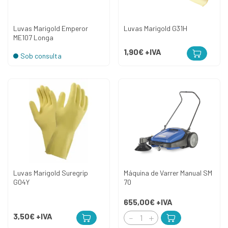
Luvas Marigold Emperor
Luvas Marigold G31H
ME107 Longa
1,90€
+IVA
Sob consulta
Luvas Marigold Suregrip
Máquina de Varrer Manual SM
G04Y
70
655,00€
+IVA
3,50€
+IVA