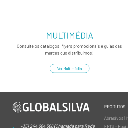
MULTIMÉDIA
Consulte os catálogos, flyers promocionais e guias das
marcas que distribuímos!
Ver Multimédia
PRODUTOS
Abrasivos | 
+351 244 684 566 (Chamada para Rede
EPI'S - Equ