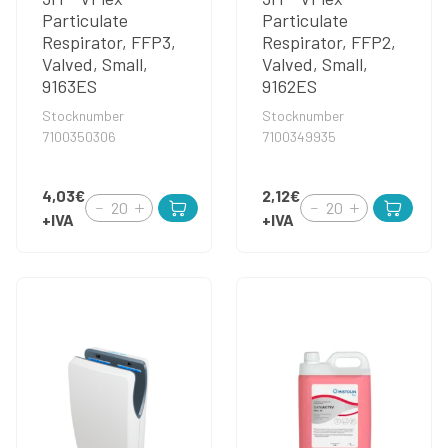
Particulate
Particulate
Respirator, FFP3,
Respirator, FFP2,
Valved, Small,
Valved, Small,
9163ES
9162ES
Stocknumber
Stocknumber
7100350306
7100349935
4,03€
2,12€
+IVA
+IVA