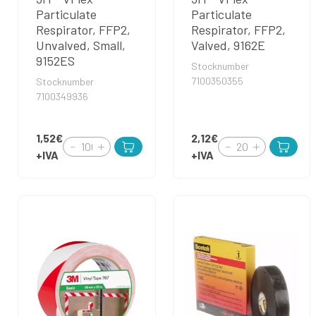
Particulate
Particulate
Respirator, FFP2,
Respirator, FFP2,
Unvalved, Small,
Valved, 9162E
9152ES
Stocknumber
7100350355
Stocknumber
7100349936
1,52€
2,12€
+IVA
+IVA