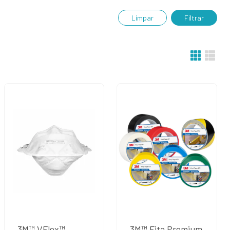
Limpar
Filtrar
3M™ VFlex™
3M™ Fita Premium