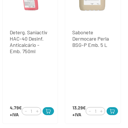
Deterg. Saniactiv
Sabonete
HAC-40 Desinf.
Dermocare Perla
Anticalcário -
BSG-P Emb. 5 L
Emb. 750ml
4,79€
13,29€
+IVA
+IVA