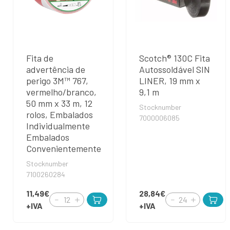
Fita de
Scotch® 130C Fita
advertência de
Autossoldável SIN
perigo 3M™ 767,
LINER, 19 mm x
vermelho/branco,
9,1 m
50 mm x 33 m, 12
Stocknumber
rolos, Embalados
7000006085
Individualmente
Embalados
Convenientemente
Stocknumber
7100260284
11,49€
28,84€
+IVA
+IVA