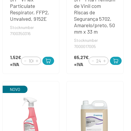
Particulate
de Vinil com
Respirator, FFP2,
Riscas de
Unvalved, 9152E
Segurança 5702,
Amarelo/preto, 50
Stocknumber
mm x 33 m
7100350316
Stocknumber
7000017005
1,52€
65,27€
+IVA
+IVA
NOVO