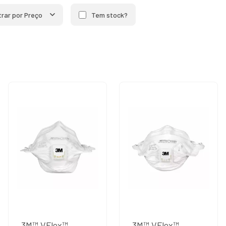
ltrar por Preço
Tem stock?
3M™ VFlex™
3M™ VFlex™