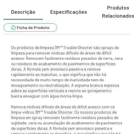
Produtos
Descrição
Especificações
Relacionado
Ficha de Produto
Os produtos de limpeza 3M™ Trouble Shooter são sprays de
limpeza para remover nódoas difíceis de áreas de difícil
acesso. Removem facilmente resíduos pesados ​​de terra, cera
ou resíduos de acabamento de pavimentos de superfícies
duras. A fórmula sem amoníaco penetra e remove
rapidamente as manchas, o que significa que não há
necessidade de muito tempo de inatividade nem de
enxaguamento ou neutralização. A espuma branca espessa
adere às superfícies verticais e resiste ao gotejamento;
basta enxaguar com água morna limpa.
Remova nódoas difíceis de áreas de difícil acesso com os
limpa-vidros 3M™ Trouble Shooter. Os nossos produtos de
limpeza em spray removem facilmente resíduos pesados ​​de
sujidade, cera ou acumulação de acabamento de pavimentos
de superfícies duras. A fórmula sem amoníaco penetra e
remove rapidamente as manchas, o que significa que não há