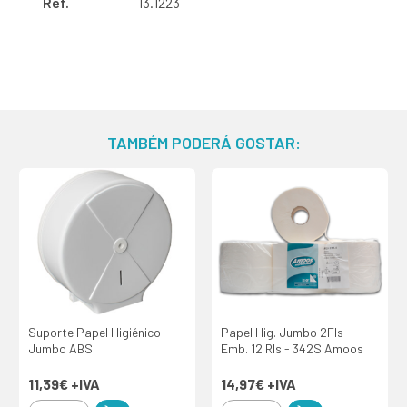
Ref.
13.1223
TAMBÉM PODERÁ GOSTAR:
Suporte Papel Higiénico
Papel Hig. Jumbo 2Fls -
Jumbo ABS
Emb. 12 Rls - 342S Amoos
11,39€
+IVA
14,97€
+IVA