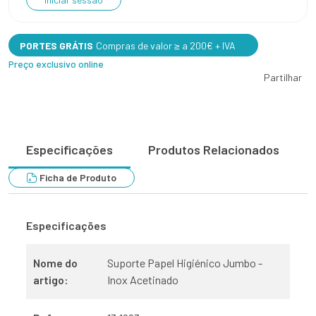
PORTES GRÁTIS
Compras de valor ≥ a 200€ + IVA
Preço exclusivo online
Partilhar
Especificações
Produtos Relacionados
Ficha de Produto
Especificações
Nome do
Suporte Papel Higiénico Jumbo -
artigo:
Inox Acetinado