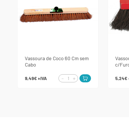
Vassoura de Coco 60 Cm sem
Vasso
Cabo
c/Furo
9,49€
+IVA
5,24€