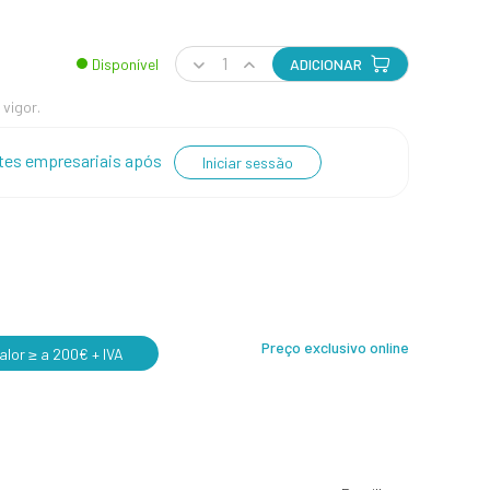
Disponível
ADICIONAR
 vigor.
entes empresariais após
Iniciar sessão
Preço exclusivo online
lor ≥ a 200€ + IVA