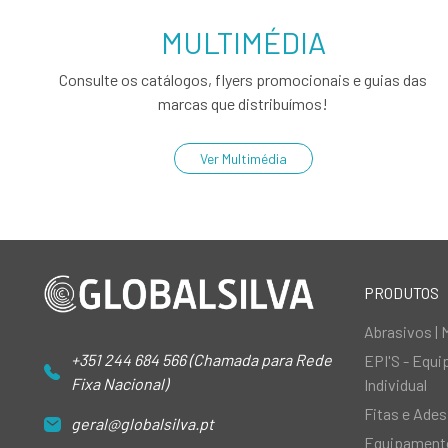
MULTIMÉDIA
Consulte os catálogos, flyers promocionais e guias das
marcas que distribuímos!
Ver Multimédia
PRODUTOS
Abrasivos | 
+351 244 684 566 (Chamada para Rede
EPI'S - Equ
Fixa Nacional)
Individual
Fitas e Ades
geral@globalsilva.pt
Equipamento