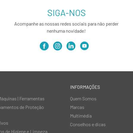
SIGA-NOS
Acompanhe as nossas redes sociais para não perder
nenhuma novidade!
INFORMAÇÕES
Máquinas | Ferramentas
Quem Somos
ipamentos de Proteção
Marcas
Multimédia
ivos
Conselhos e dicas
s de Higiene e Limpeza