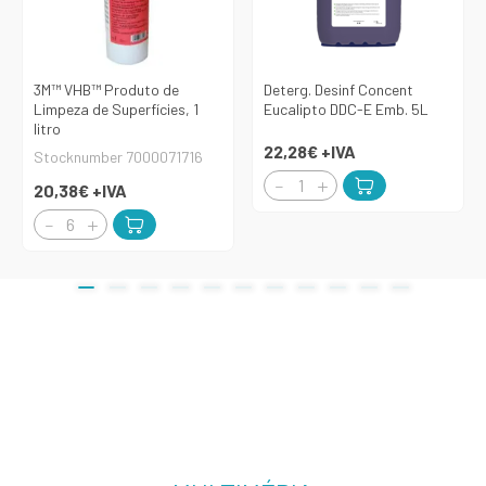
3M™ VHB™ Produto de
Deterg. Desinf Concent
Limpeza de Superfícies, 1
Eucalipto DDC-E Emb. 5L
litro
22,28€
+IVA
Stocknumber 7000071716
20,38€
+IVA