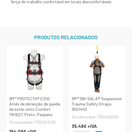
força de trabalho confortável em locais desconfortáveis.
PRODUTOS RELACIONADOS
3M™ PROTECTA® E200
3M™ DBI-SALA® Suspension
Arnês de detenção de queda
Trauma Safety Straps,
de estilo cinto Comfort
9501403
1161627, Preto, Pequeno
Stocknumber 7100209339
Stocknumber 7100207430
35,48€
+IVA
164,08€
+IVA