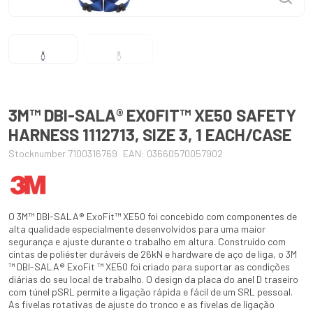
3M™ DBI-SALA® EXOFIT™ XE50 SAFETY
HARNESS 1112713, SIZE 3, 1 EACH/CASE
Stocknumber 7100316769
EAN: 03660570057902
O 3M™ DBI-SALA® ExoFit™ XE50 foi concebido com componentes de
alta qualidade especialmente desenvolvidos para uma maior
segurança e ajuste durante o trabalho em altura. Construído com
cintas de poliéster duráveis de 26kN e hardware de aço de liga, o 3M
™ DBI-SALA® ExoFit ™ XE50 foi criado para suportar as condições
diárias do seu local de trabalho. O design da placa do anel D traseiro
com túnel pSRL permite a ligação rápida e fácil de um SRL pessoal.
As fivelas rotativas de ajuste do tronco e as fivelas de ligação