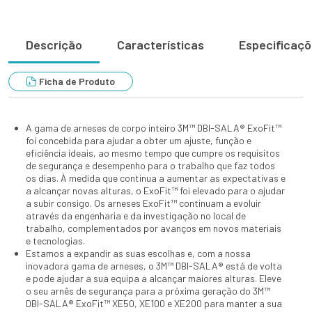
Descrição
Características
Especificaç
Ficha de Produto
A gama de arneses de corpo inteiro 3M™ DBI-SALA® ExoFit™
foi concebida para ajudar a obter um ajuste, função e
eficiência ideais, ao mesmo tempo que cumpre os requisitos
de segurança e desempenho para o trabalho que faz todos
os dias. À medida que continua a aumentar as expectativas e
a alcançar novas alturas, o ExoFit™ foi elevado para o ajudar
a subir consigo. Os arneses ExoFit™ continuam a evoluir
através da engenharia e da investigação no local de
trabalho, complementados por avanços em novos materiais
e tecnologias.
Estamos a expandir as suas escolhas e, com a nossa
inovadora gama de arneses, o 3M™ DBI-SALA® está de volta
e pode ajudar a sua equipa a alcançar maiores alturas. Eleve
o seu arnês de segurança para a próxima geração do 3M™
DBI-SALA® ExoFit™ XE50, XE100 e XE200 para manter a sua