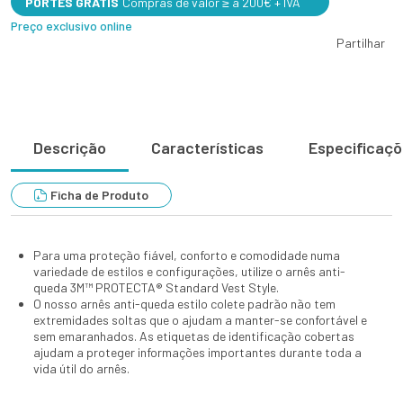
PORTES GRÁTIS
Compras de valor ≥ a 200€ + IVA
Preço exclusivo online
Partilhar
Descrição
Características
Especificaç
Ficha de Produto
Para uma proteção fiável, conforto e comodidade numa
variedade de estilos e configurações, utilize o arnês anti-
queda 3M™ PROTECTA® Standard Vest Style.
O nosso arnês anti-queda estilo colete padrão não tem
extremidades soltas que o ajudam a manter-se confortável e
sem emaranhados. As etiquetas de identificação cobertas
ajudam a proteger informações importantes durante toda a
vida útil do arnês.