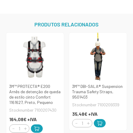
PRODUTOS RELACIONADOS
3M™ PROTECTA® E200
3M™ DBI-SALA® Suspension
Arnês de detenção de queda
Trauma Safety Straps,
de estilo cinto Comfort
9501403
1161627, Preto, Pequeno
Stocknumber 7100209339
Stocknumber 7100207430
35,48€
+IVA
164,08€
+IVA