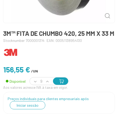
3M™ FITA DE CHUMBO 420, 25 MM X 33 M
Stocknumber 7000001314
EAN: 00051138954130
156,55 €
/UN
Disponível
Aos valores acresce IVA à taxa em vigor.
Preços individuais para clientes empresariais após
Iniciar sessão