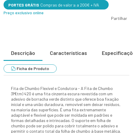
PORTES GRÁTIS
Compras de valor ≥ a 200€ + IVA
Preço exclusivo online
Partilhar
Descrição
Características
Especificaç
Ficha de Produto
Fita de Chumbo Flexível e Condutora - A Fita de Chumbo
3M(tm) 420 é uma fita cinzenta escura revestida com um
adesivo de borracha verde distinto que oferece boa fixação
inicial e uma união duradoura, removível sem deixar resíduos,
na maioria das superfícies. É uma fita extremamente
adaptável e flexível que pode ser moldada em padrões e
formas detalhadas e intrincadas. O suporte em folha de
chumbo pode ser polido para cobrir totalmente o adesivo e
permitir o contato total da folha de chumbo à base metálica.