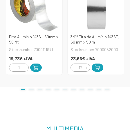
Fita Aluminio 1436 - 50mm x
3M™ Fita de Alumínio 1436F,
50 Mt
50 mm x 50 m
Stocknumber 7000111971
Stocknumber 7000062000
19,73€
+IVA
23,66€
+IVA
MULTIMÉDIA