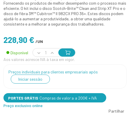
Fornecendo os produtos de melhor desempenho com o processo mais
eficiente. O kit inclui o disco Scotch-Brite™ Clean and Strip XT Pro e o
disco de fibra 3M™ Cubitron™ II 982CX PRO 36+. Estes discos podem
ajudá-lo a aumentar a produtividade, a obter uma qualidade
consistente e a melhorar a segurança dos trabalhadores.
228,90 €
/UN
Disponível
Aos valores acresce IVA à taxa em vigor.
Preços individuais para clientes empresariais após
Iniciar sessão
PORTES GRÁTIS
Compras de valor ≥ a 200€ + IVA
Preço exclusivo online
Partilhar