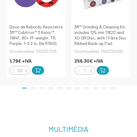
Disco de Rebordo Resistente
3M™ Grinding & Cleaning Kit,
3M™ Cubitron™ 3 Roloc™
includes 125 mm 1182C and
1184F, 80+ YF-weight, TR,
XO-DR Disc, with 1 Fibre Disc
Purple, 1-1/2 in, Die R150S
Ribbed Back-up Pad
Stocknumber 7100331726
Stocknumber 7100332096
1,79€
+IVA
256,30€
+IVA
MULTIMÉDIA