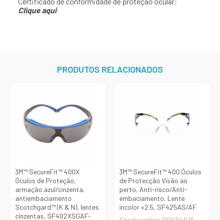
Certificado de conformidade de proteção ocular:
Clique aqui
PRODUTOS RELACIONADOS
3M™ SecureFit™ 400X
3M™ SecureFit™ 400 Óculos
Óculos de Proteção,
de Protecção Visão ao
armação azul/cinzenta,
perto, Anti-risco/Anti-
antiembaciamento
embaciamento, Lente
Scotchgard™ (K & N), lentes
incolor +2.5, SF425AS/AF
cinzentas, SF402XSGAF-
Stocknumber 7100114613