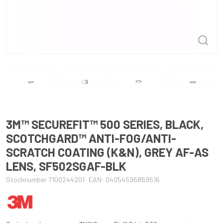
3M™ SECUREFIT™ 500 SERIES, BLACK,
SCOTCHGARD™ ANTI-FOG/ANTI-
SCRATCH COATING (K&N), GREY AF-AS
LENS, SF502SGAF-BLK
Stocknumber 7100244201
EAN: 04054596869516