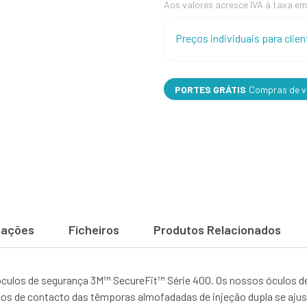
Aos valores acresce IVA à taxa em
Preços individuais para cli
PORTES GRÁTIS
Compras de va
cações
Ficheiros
Produtos Relacionados
s óculos de segurança 3M™ SecureFit™ Série 400. Os nossos óculos 
tos de contacto das têmporas almofadadas de injeção dupla se aj