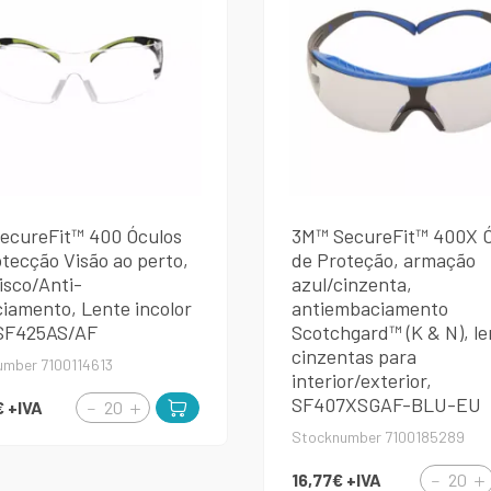
ecureFit™ 400 Óculos
3M™ SecureFit™ 400X Ó
tecção Visão ao perto,
de Proteção, armação
isco/Anti-
azul/cinzenta,
iamento, Lente incolor
antiembaciamento
 SF425AS/AF
Scotchgard™ (K & N), le
cinzentas para
umber 7100114613
interior/exterior,
SF407XSGAF-BLU-EU
€
+IVA
Stocknumber 7100185289
16,77€
+IVA