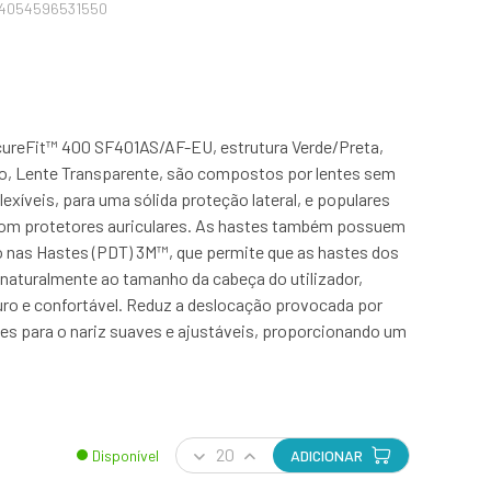
04054596531550
ureFit™ 400 SF401AS/AF-EU, estrutura Verde/Preta,
o, Lente Transparente, são compostos por lentes sem
lexíveis, para uma sólida proteção lateral, e populares
com protetores auriculares. As hastes também possuem
o nas Hastes (PDT) 3M™, que permite que as hastes dos
naturalmente ao tamanho da cabeça do utilizador,
ro e confortável. Reduz a deslocação provocada por
s para o nariz suaves e ajustáveis, proporcionando um
Disponível
ADICIONAR