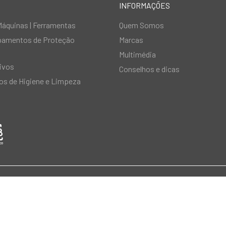
INFORMAÇÕES
Máquinas | Ferramentas
Quem Somos
ipamentos de Proteção
Marcas
Multimédia
ivos
Conselhos e dicas
s de Higiene e Limpeza