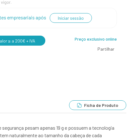
 vigor.
entes empresariais após
Iniciar sessão
Preço exclusivo online
lor ≥ a 200€ + IVA
Partilhar
Ficha de Produto
de segurança pesam apenas 19 g e possuem a tecnologia
ustem naturalmente ao tamanho da cabeça de cada