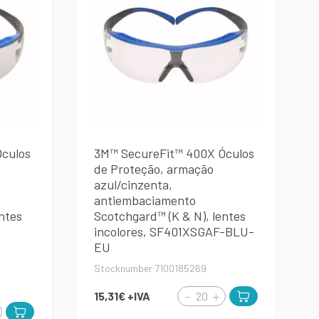
culos
3M™ SecureFit™ 400X Óculos
de Proteção, armação
azul/cinzenta,
antiembaciamento
ntes
Scotchgard™ (K & N), lentes
incolores, SF401XSGAF-BLU-
EU
Stocknumber 7100185269
15,31€
+IVA