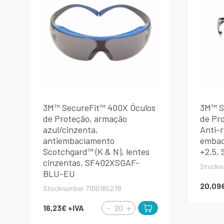
3M™ SecureFit™ 400X Óculos
3M™ S
de Proteção, armação
de Pro
azul/cinzenta,
Anti-r
antiembaciamento
embac
Scotchgard™ (K & N), lentes
+2.5,
cinzentas, SF402XSGAF-
Stockn
BLU-EU
20,09
Stocknumber 7100185278
16,23€
+IVA