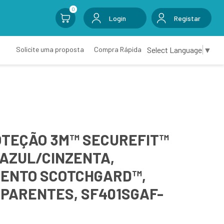
0
Login
Registar
Select Language
▼
Solicite uma proposta
Compra Rápida
OTEÇÃO 3M™ SECUREFIT™
 AZUL/CINZENTA,
ENTO SCOTCHGARD™,
PARENTES, SF401SGAF-