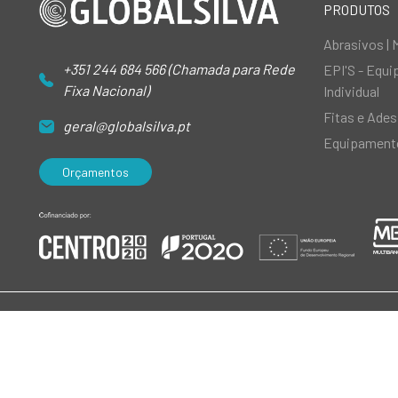
PRODUTOS
Abrasivos | 
+351 244 684 566 (Chamada para Rede
EPI'S - Equ
Fixa Nacional)
Individual
Fitas e Ades
geral@globalsilva.pt
Equipamento
Orçamentos
© 2026 GlobalSilva
|
Todos os direitos reservados