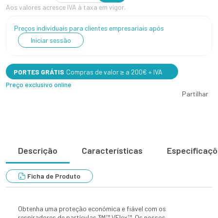
Aos valores acresce IVA à taxa em vigor.
Preços individuais para clientes empresariais após
Iniciar sessão
PORTES GRÁTIS
Compras de valor ≥ a 200€ + IVA
Preço exclusivo online
Partilhar
Descrição
Características
Especificaç
Ficha de Produto
Obtenha uma proteção económica e fiável com os
respiradores de partículas 3M™ VFlex™. Os nossos