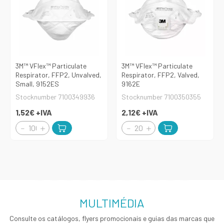
3M™ VFlex™ Particulate
3M™ VFlex™ Particulate
Respirator, FFP2, Unvalved,
Respirator, FFP2, Valved,
Small, 9152ES
9162E
Stocknumber 7100349936
Stocknumber 7100350355
1,52€
+IVA
2,12€
+IVA
MULTIMÉDIA
Consulte os catálogos, flyers promocionais e guias das marcas que