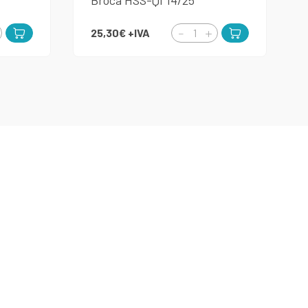
Broca HSS-QI 14/25
25,30€
+IVA