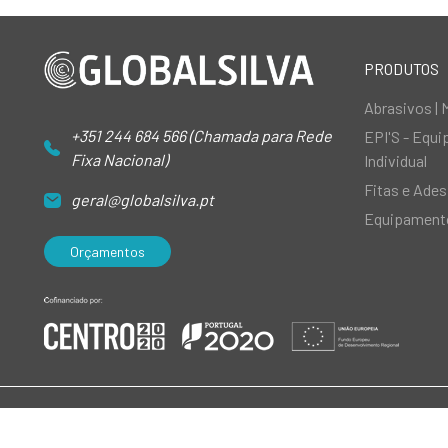
PRODUTOS
Abrasivos | 
+351 244 684 566 (Chamada para Rede
EPI'S - Equ
Fixa Nacional)
Individual
Fitas e Ades
geral@globalsilva.pt
Equipamento
Orçamentos
© 2026 GlobalSilva
|
Todos os direitos reservados