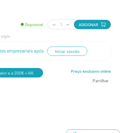
Disponível
ADICIONAR
 vigor.
entes empresariais após
Iniciar sessão
Preço exclusivo online
lor ≥ a 200€ + IVA
Partilhar