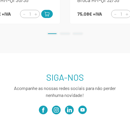
 HM-QI 30/35
Broca HM-QI 32/35
€
+IVA
75,08€
+IVA
SIGA-NOS
Acompanhe as nossas redes sociais para não perder
nenhuma novidade!