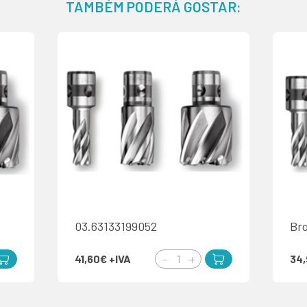
TAMBÉM PODERÁ GOSTAR:
03.63133199052
Br
41,60€
+IVA
34