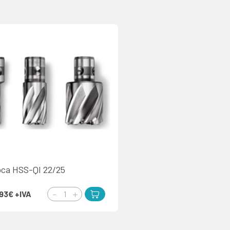
oca HSS-QI 22/25
,93€
+IVA