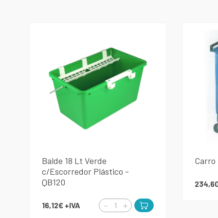
Balde 18 Lt Verde
Carro 
c/Escorredor Plástico -
QB120
234,6
16,12€
+IVA