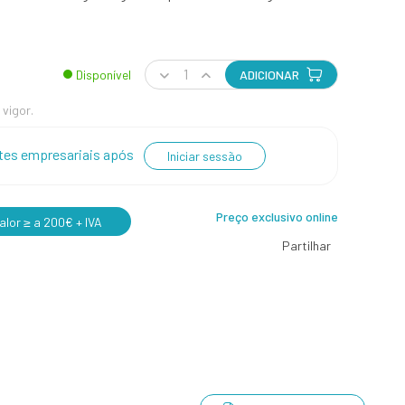
Disponível
ADICIONAR
 vigor.
entes empresariais após
Iniciar sessão
Preço exclusivo online
lor ≥ a 200€ + IVA
Partilhar