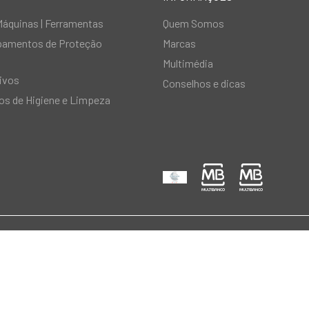
Máquinas | Ferramentas
Quem Somos
ipamentos de Proteção
Marcas
Multimédia
ivos
Conselhos e dicas
s de Higiene e Limpeza