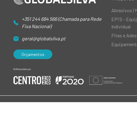
Abrasivos | 
+351 244 684 566 (Chamada para Rede
EPI'S - Equ
Fixa Nacional)
Individual
Fitas e Ades
geral@globalsilva.pt
Equipamento
Orçamentos
© 2026 GlobalSilva
|
Todos os direitos reservados