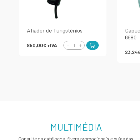
Afiador de Tungsténios
Capuc
6680
850,00€
+IVA
23,24
MULTIMÉDIA
Consulte os catálogos, flyers promocionais e guias das