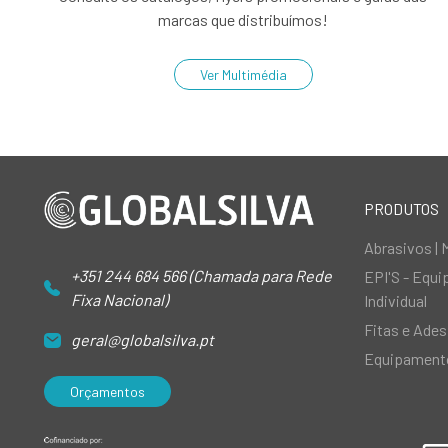
marcas que distribuímos!
Ver Multimédia
PRODUTOS
Abrasivos | 
+351 244 684 566 (Chamada para Rede
EPI'S - Equ
Fixa Nacional)
Individual
Fitas e Ades
geral@globalsilva.pt
Equipamento
Orçamentos