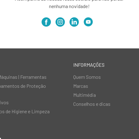
nenhuma novidade!
INFORMAÇÕES
Máquinas | Ferramentas
Quem Somos
ipamentos de Proteção
Marcas
Multimédia
ivos
Conselhos e dicas
s de Higiene e Limpeza