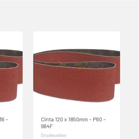
36 -
Cinta 120 x 1850mm - P60 -
984F
Stocknumber