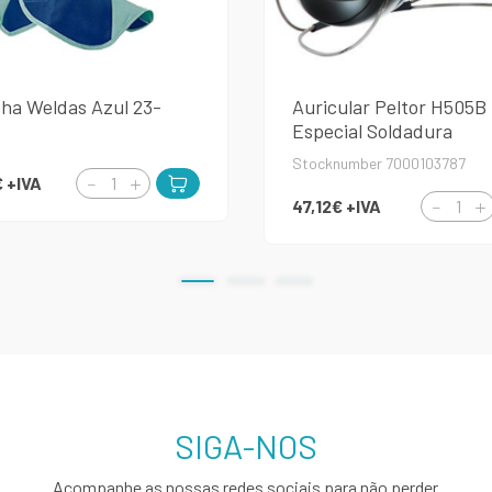
ha Weldas Azul 23-
Auricular Peltor H505B
Especial Soldadura
Stocknumber 7000103787
€
+IVA
47,12€
+IVA
SIGA-NOS
Acompanhe as nossas redes sociais para não perder