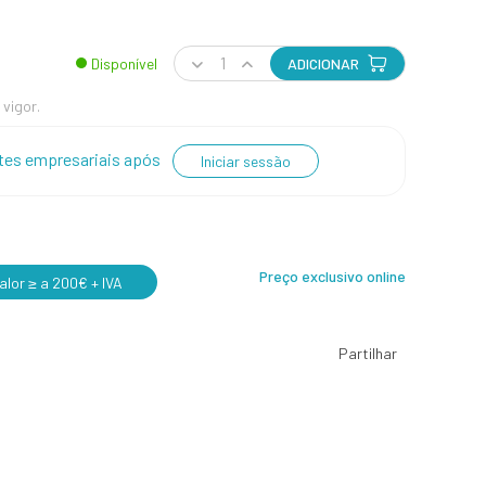
Disponível
ADICIONAR
 vigor.
entes empresariais após
Iniciar sessão
Preço exclusivo online
lor ≥ a 200€ + IVA
Partilhar