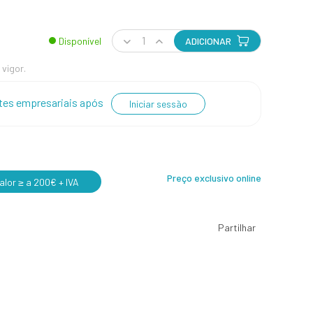
Disponível
ADICIONAR
 vigor.
entes empresariais após
Iniciar sessão
Preço exclusivo online
lor ≥ a 200€ + IVA
Partilhar