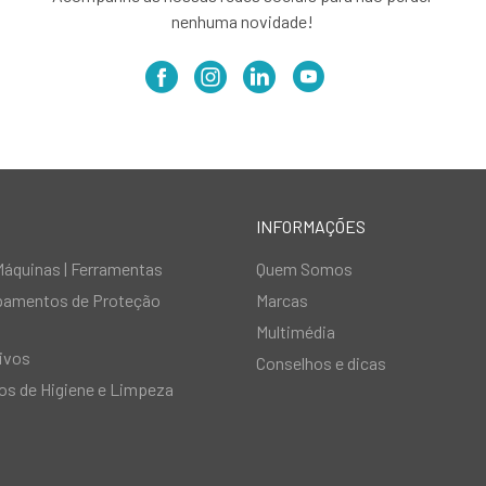
nenhuma novidade!
INFORMAÇÕES
Máquinas | Ferramentas
Quem Somos
ipamentos de Proteção
Marcas
Multimédia
ivos
Conselhos e dicas
s de Higiene e Limpeza