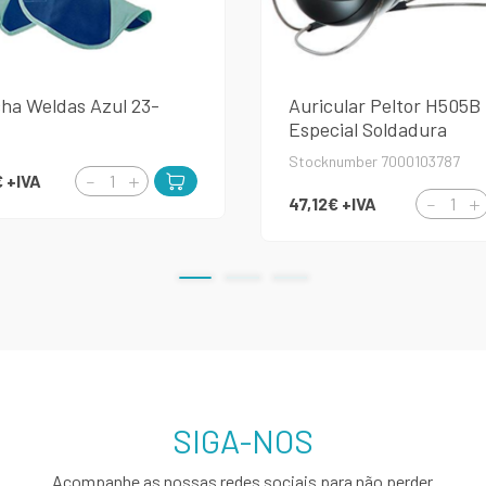
ha Weldas Azul 23-
Auricular Peltor H505B
Especial Soldadura
Stocknumber 7000103787
€
+IVA
47,12€
+IVA
SIGA-NOS
Acompanhe as nossas redes sociais para não perder