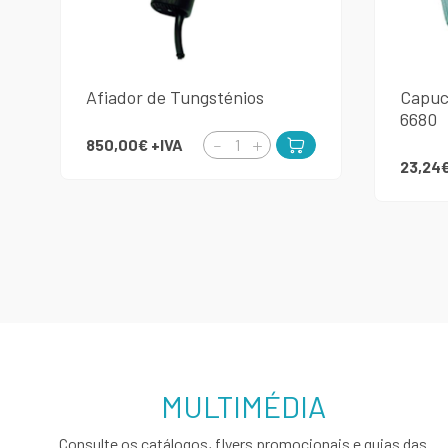
Afiador de Tungsténios
Capuc
6680
850,00€
+IVA
23,24
MULTIMÉDIA
Consulte os catálogos, flyers promocionais e guias das