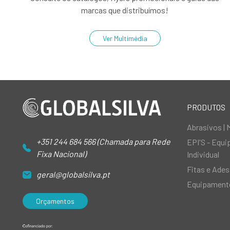
marcas que distribuímos!
Ver Multimédia
PRODUTOS
Abrasivos | 
+351 244 684 566 (Chamada para Rede
EPI'S - Equ
Fixa Nacional)
Individual
Fitas e Ades
geral@globalsilva.pt
Equipamento
Orçamentos